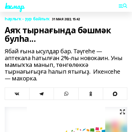
Һаҡмар
Һаулыҡ - ҙур байлыҡ
31 МАЯ 2022, 15:42
Аяҡ тырнағында бәшмәк
булһа...
Ябай ғына ысулдар бар. Тәүгеһе ―
аптекала һатылған 2%-лы новокаин. Уны
мамыҡҡа манып, төнгөлөккә
тырнағығыҙға һалып ятығыҙ. Икенсеһе
― махорка.