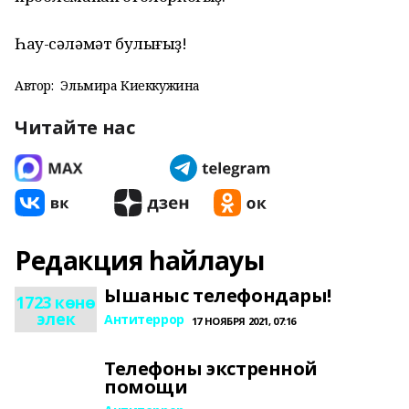
Һау-сәләмәт булығыҙ!
Автор:
Эльмира Киеккужина
Читайте нас
Редакция һайлауы
Ышаныс телефондары!
1723 көнө
элек
Антитеррор
17 НОЯБРЯ 2021, 07:16
Телефоны экстренной
помощи