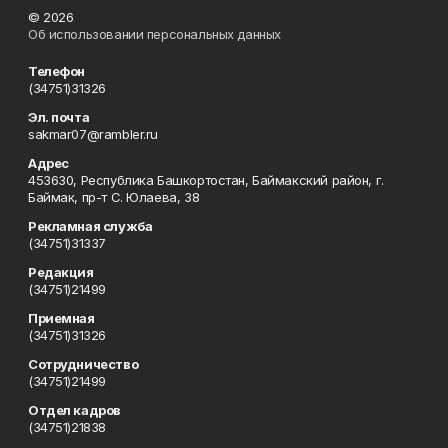
© 2026
Об использовании персональных данных
Телефон
(34751)31326
Эл. почта
sakmar07@rambler.ru
Адрес
453630, Республика Башкортостан, Баймакский район, г.
Баймак, пр-т С. Юлаева, 38
Рекламная служба
(34751)31337
Редакция
(34751)21499
Приемная
(34751)31326
Сотрудничество
(34751)21499
Отдел кадров
(34751)21838