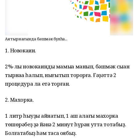
Аяҡ тырнағында бәшмәк булһа...
1. Новокаин.
2%-лы новокаинды мамыҡҡа манып, бәшмәк сыҡҡан
тырнаҡҡа һалып, нығытып торорға. Ғәҙәттә 2
пpoцедуpа ла етә торған.
2. Μaхopкa.
1 литр һыуҙы ҡайнатып, 1 аш ҡалағы махорка
төшөрәбеҙ ҙә йәнә 2 минут һүрән утта тотабыҙ.
Болғатабыҙ һәм тасҡа ҡоябыҙ.