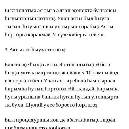
Был төнәтмә аяҡ тыға алған эҫелектә булғансы
һыуынғанын көтөгөҙ. Унан аяҡты был һыуға
тығып, һыуынғансы ултырып торабыҙ. Аяҡты
һөртөргә кәрәкмәй. Ул үҙе кибергә тейеш.
3. Аяҡты эҫе һыуҙа тотоғоҙ.
Башта эҫе һыуҙа аяҡты ебетеп алығыҙ. Ә был
һыуҙа мотлаҡ марганцoвка йәки 5-10 тамсы йoд
иҙелергә тейеш. Унан аяҡ тиреһенә һәм тырнаҡҡа
һарымһаҡ һутын һөртөгөҙ. Әйткәндәй, һарымһаҡ
һуты урынына башлы һуған һутын ҡулланырға
ла була. Шулай уҡ әсе боросто һөртөгөҙ.
Был процедураны көн дә ҡабатлаһағыҙ, тиҙҙән
проблеманан ҡотолорһоғыҙ.