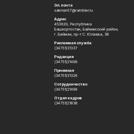
Эл. почта
sakmar07@rambler.ru
Адрес
453630, Республика
Башкортостан, Баймакский район,
г. Баймак, пр-т С. Юлаева, 38
Рекламная служба
(34751)31337
Редакция
(34751)21499
Приемная
(34751)31326
Сотрудничество
(34751)21499
Отдел кадров
(34751)21838