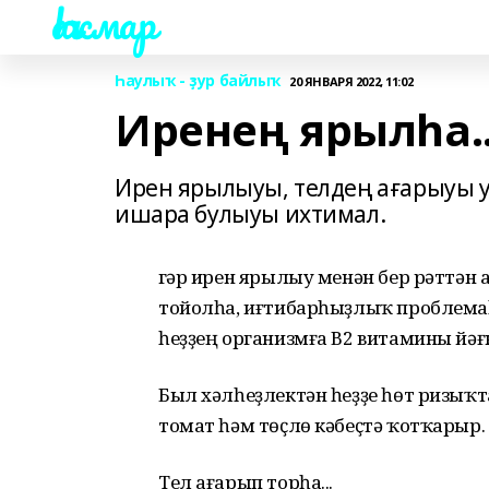
Һаҡмар
Һаулыҡ - ҙур байлыҡ
20 ЯНВАРЯ 2022, 11:02
Иренең ярылһа..
Ирен ярылыуы, телдең ағарыуы у
ишара булыуы ихтимал.
Әгәр ирен ярылыу менән бер рәттән
тойолһа, иғтибарһыҙлыҡ проблемаһ
һеҙҙең организмға В2 витамины йәғ
Был хәлһеҙлектән һеҙҙе һөт ризыҡта
томат һәм төҫлө кәбеҫтә ҡотҡарыр.
Тел ағарып торһа...