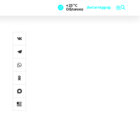
+23 °С
Антитеррор
Облачно