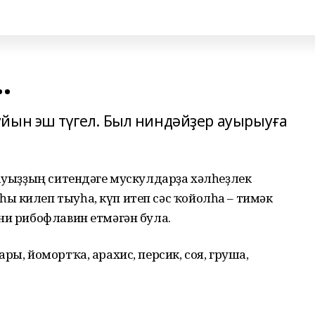
.
йын эш түгел. Был ниндәйҙер ауырыуға
 ауыҙҙың ситендәге мускулдарҙа хәлһеҙлек
ы килеп тыуһа, күп итеп сәс ҡойолһа – тимәк
ни рибофлавин етмәгән була.
ры, йомортҡа, арахис, персик, соя, груша,