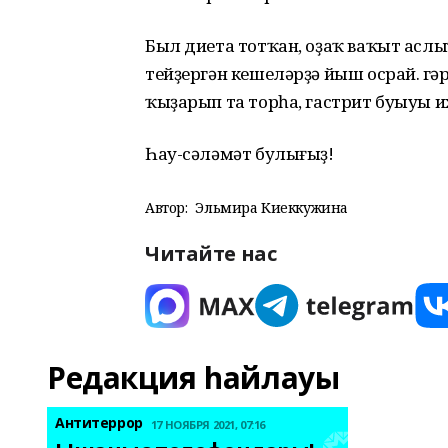
Был диета тотҡан, оҙаҡ ваҡыт асл
тейҙергән кешеләрҙә йыш осрай. Әгә
ҡыҙарып та торһа, гастрит буыуы 
Һау-сәләмәт булығыҙ!
Автор:
Эльмира Киеккужина
Читайте нас
Редакция һайлауы
Антитеррор
17 НОЯБРЯ 2021, 07:16