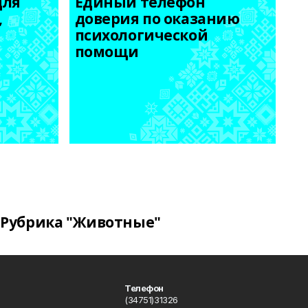
ля 
Единый телефон 
 
доверия по оказанию 
психологической 
помощи
Рубрика "Животные"
Телефон
(34751)31326