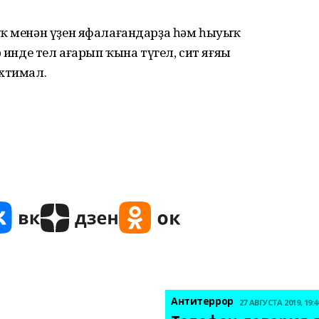
ыҡ менән үҙен яфалағандарҙа һәм һыуыҡ
р инде тел ағарып ҡына түгел, сит яғяы
ихтимал.
Антитеррор
27 АВГУСТА 2019, 19:4