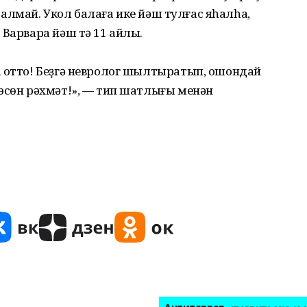
ла алмай. Укол балаға ике йәш тулғас яһалһа,
Варвара йәш тә 11 айлыҡ.
а отто! Беҙгә невролог шылтыратып, ошондай
өсөн рәхмәт!», — тип шатлығы менән