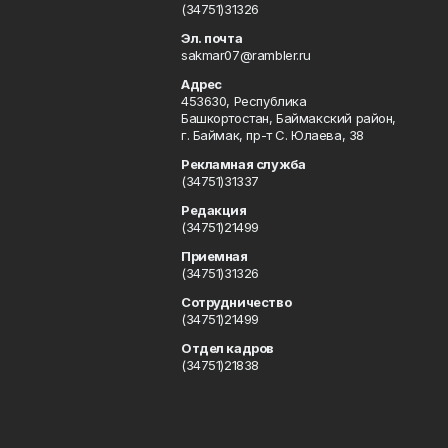
(34751)31326
Эл. почта
sakmar07@rambler.ru
Адрес
453630, Республика
Башкортостан, Баймакский район,
г. Баймак, пр-т С. Юлаева, 38
Рекламная служба
(34751)31337
Редакция
(34751)21499
Приемная
(34751)31326
Сотрудничество
(34751)21499
Отдел кадров
(34751)21838