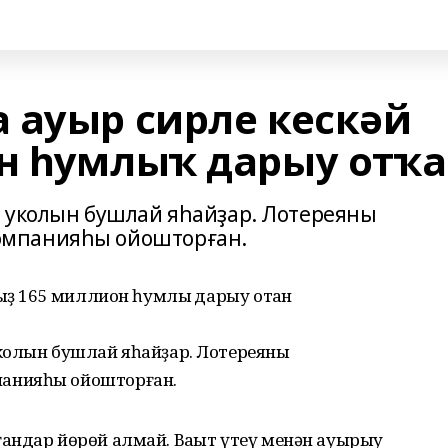
 ауыр сирле кескәй
н һумлыҡ дарыу отҡа
 уколын бушлай яһайҙар. Лотереяны
омпанияһы ойошторған.
ыҙ 165 миллион һумлыҡ дарыу отҡан
колын бушлай яһайҙар. Лотереяны
анияһы ойошторған.
андар йөрөй алмай. Ваҡыт үтеү менән ауырыу