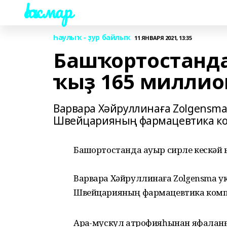
Һаҡмар
Һаулыҡ - ҙур байлыҡ
11 ЯНВАРЯ 2021, 13:35
Башҡортостанда
ҡыҙ 165 миллио
Варвара Хәйруллинаға Zolgensma
Швейцарияның фармацевтика к
Башҡортостанда ауыр сирле кескәй ҡ
Варвара Хәйруллинаға Zolgensma у
Швейцарияның фармацевтика комп
Арҡа-мускул атрофияһынан яфаланғ