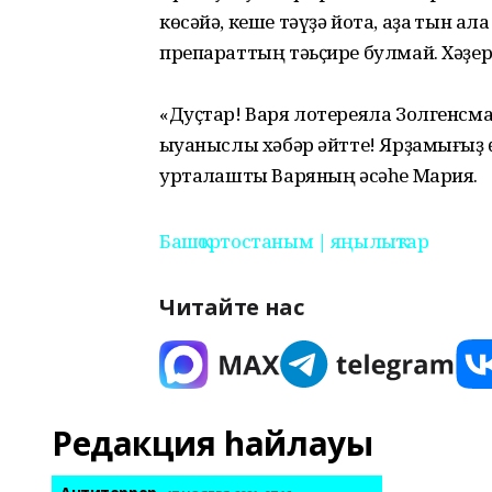
көсәйә, кеше тәүҙә йота, аҙаҡ тын а
препараттың тәьҫире булмай. Хәҙер 
«Дуҫтар! Варя лотереяла Золгенсм
ҡыуаныслы хәбәр әйтте! Ярҙамығыҙ 
уртаҡлашты Варяның әсәһе Мария.
Башҡортостаным | яңылыҡтар
Читайте нас
Редакция һайлауы