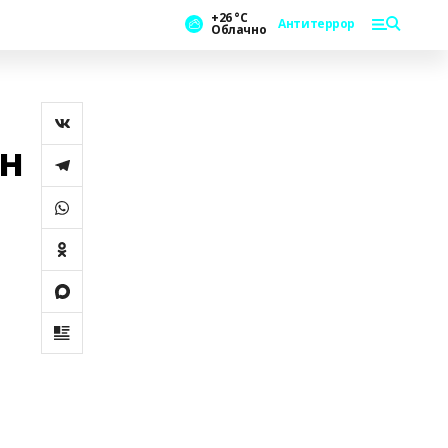
+26 °С
Антитеррор
Облачно
н