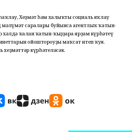
һаҡлау, Хеҙмәт һәм халыҡты социаль яҡлау
 мәғлүмәт саралары буйынса агентлыҡ ҡатын-
хәлдә ҡалған ҡатын-ҡыҙҙарға ярҙам күрһәтеү
инеттарын ойоштороуҙы маҡсат итеп ҡуя.
ль хеҙмәттәр күрһәтеләсәк.