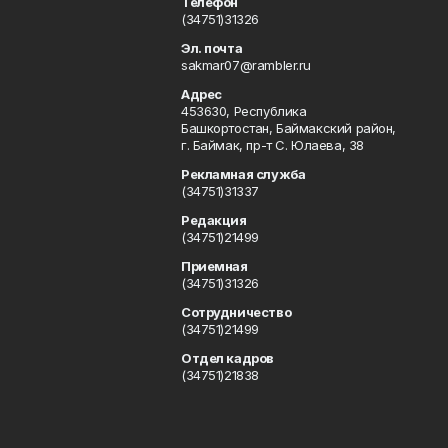
Телефон
(34751)31326
Эл. почта
sakmar07@rambler.ru
Адрес
453630, Республика
Башкортостан, Баймакский район,
г. Баймак, пр-т С. Юлаева, 38
Рекламная служба
(34751)31337
Редакция
(34751)21499
Приемная
(34751)31326
Сотрудничество
(34751)21499
Отдел кадров
(34751)21838