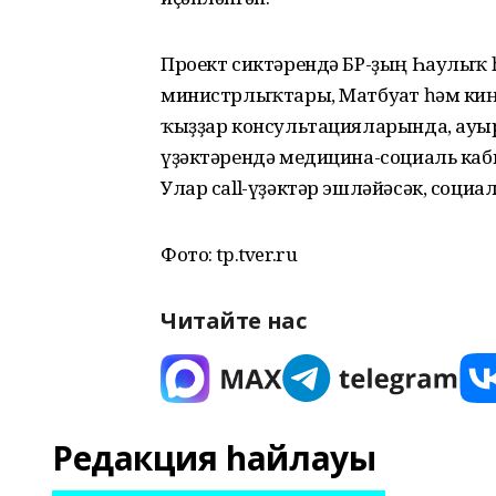
Проект сиктәрендә БР-ҙың Һаулыҡ 
министрлыҡтары, Матбуғат һәм киң
ҡыҙҙар консультацияларында, ауыр 
үҙәктәрендә медицина-социаль каб
Улар call-үҙәктәр эшләйәсәк, социа
Фото: tp.tver.ru
Читайте нас
Редакция һайлауы