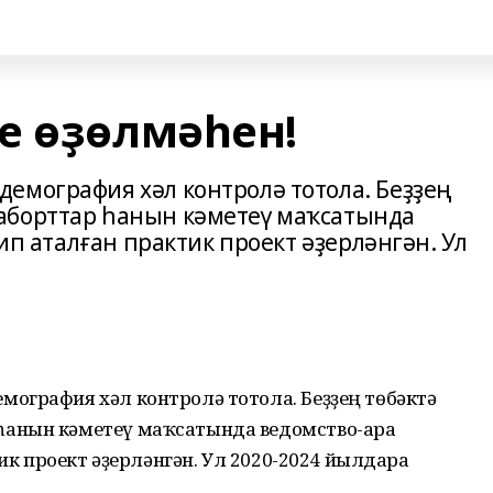
е өҙөлмәһен!
емография хәл контролә тотола. Беҙҙең
аборттар һанын кәметеү маҡсатында
тип аталған практик проект әҙерләнгән. Ул
ография хәл контролә тотола. Беҙҙең төбәктә
анын кәметеү маҡсатында ведомство-ара
ик проект әҙерләнгән. Ул 2020-2024 йылдарға