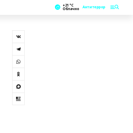
+21 °С
Антитеррор
Облачно