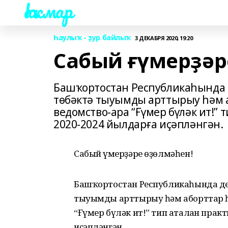
Һаҡмар
Һаулыҡ - ҙур байлыҡ
3 ДЕКАБРЯ 2020, 19:20
Сабый ғүмерҙәр
Башҡортостан Республикаһында д
төбәктә тыуымды арттырыу һәм 
ведомство-ара “Ғүмер бүләк ит!” 
2020-2024 йылдарға иҫәпләнгән.
Сабый ғүмерҙәре өҙөлмәһен!
Башҡортостан Республикаһында дем
тыуымды арттырыу һәм аборттар һ
“Ғүмер бүләк ит!” тип аталған практ
иҫәпләнгән.