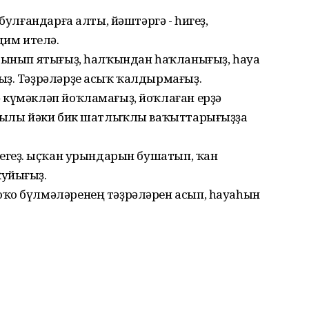
булғандарға алты, йәштәргә - һигеҙ,
дим ителә.
ябынып ятығыҙ, һалҡындан һаҡланығыҙ, һауа
ыҙ. Тәҙрәләрҙе асыҡ ҡалдырмағыҙ.
 күмәкләп йоҡламағыҙ, йоҡлаған ерҙә
йғылы йәки бик шатлыҡлы ваҡыттарығыҙҙа
егеҙ. Ҡыҫҡан урындарын бушатып, ҡан
ҡуйығыҙ.
ҡо бүлмәләренең тәҙрәләрен асып, һауаһын