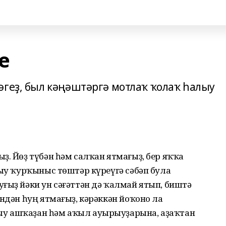
е
әгеҙ, был кәңәштәргә мотлаҡ ҡолаҡ һалыу
ҙ. Йөҙ түбән һәм салҡан ятмағыҙ, бер яҡҡа
тыу ҡурҡыныс төштәр күреүгә сәбәп була
ғыҙ йәки ун сәғәттән дә ҡалмай ятып, биштә
әндән һуң ятмағыҙ, кәрәккән йоҡоно ла
у ашҡаҙан һәм аҡыл ауырыуҙарына, аҙаҡтан