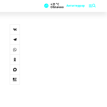
+21 °С
Антитеррор
Облачно