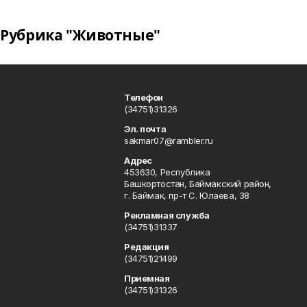
Рубрика "Животные"
Телефон
(34751)31326
Эл. почта
sakmar07@rambler.ru
Адрес
453630, Республика
Башкортостан, Баймакский район,
г. Баймак, пр-т С. Юлаева, 38
Рекламная служба
(34751)31337
Редакция
(34751)21499
Приемная
(34751)31326