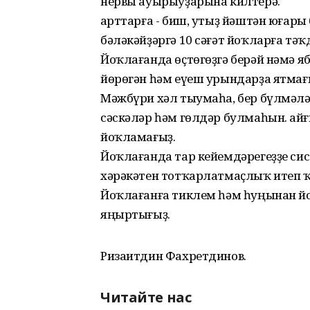
нервы ауырыуҙарына килтерә.
Ҡарттарға - биш, утыҙ йәштән юғары 
бәләкәйҙәргә 10 сәғәт йоҡларға тәҡ
Йоҡлағанда өҫтөгөҙгә берәй нәмә 
йөрөгән һәм еүеш урындарҙа ятмағ
Мәжбүри хәл тыумаһа, бер бүлмәлә
сәскәләр һәм гөлдәр булмаһын. Ҡа
йоҡламағыҙ.
Йоҡлағанда тар кейемдәрегеҙҙе сис
хәрәкәтен тотҡарлатмаҫлыҡ итеп 
Йоҡлағанға тиклем һәм һуңынан йо
яңыртығыҙ.
Ризаитдин Фахретдинов.
Читайте нас