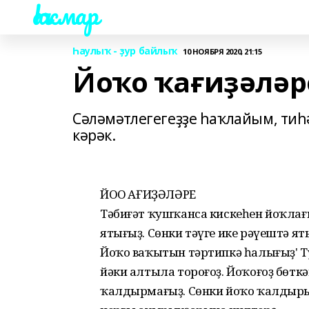
Һаҡмар
Һаулыҡ - ҙур байлыҡ
10 НОЯБРЯ 2020, 21:15
Йоҡо ҡағиҙәләр
Сәләмәтлегегеҙҙе һаҡлайым, тиһ
кәрәк.
ЙОҠО ҠАҒИҘӘЛӘРЕ
Тәбиғәт ҡушҡанса кискеһен йоҡлағы
ятығыҙ. Сөнки тәүге ике рәүештә я
Йоҡо ваҡытын тәртипкә һалығыҙ' Ту
йәки алтыла тороғоҙ. Йоҡоғоҙ бөтк
ҡалдырмағыҙ. Сөнки йоҡо ҡалдыры