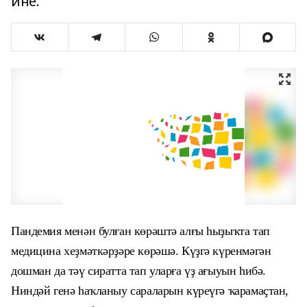
ине.
Пандемия менән булған көрәштә алғы һыҙыҡта тап
медицина хеҙмәткәрҙәре көрәшә. Күҙгә күренмәгән
дошман да тәү сиратта тап уларға үҙ ағыуын һибә.
Ниндәй генә һаҡланыу сараларын күреүгә ҡарамаҫтан,