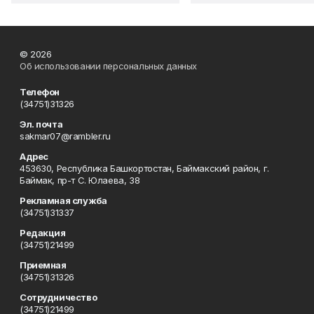
© 2026
Об использовании персональных данных
Телефон
(34751)31326
Эл. почта
sakmar07@rambler.ru
Адрес
453630, Республика Башкортостан, Баймакский район, г.
Баймак, пр-т С. Юлаева, 38
Рекламная служба
(34751)31337
Редакция
(34751)21499
Приемная
(34751)31326
Сотрудничество
(34751)21499