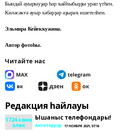
Бындай ауырыуҙар һәр ҡайһыбыҙҙы урап үтһен.
Киләсәктә ауыр хәбәрҙәр аҙыраҡ ишетелһен.
Эльмира Кейекҡужина.
Автор фотоһы.
Читайте нас
Редакция һайлауы
Ышаныс телефондары!
1724 көнө
элек
Антитеррор
17 НОЯБРЯ 2021, 07:16