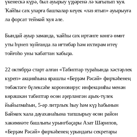
үкенескә күрә, был ауырыу үҙҙәренә лә ҡағылып ҡуя.
Ҡайһы саҡ уларға башҡалар кеүек «ләз ятып» ауырыуға
ла форсат теймәй ҡуя әле.
Бындай ауыр заманда, ҡайһы саҡ иртәнге көнгә өмөт
уты һүнеп ҡуйғанда ла иғтибар һәм ихтирам итеү
тойғоһо уны ҡабаттан ҡабыҙа.
22 октябрҙә старт алған «Табиптар тураһында хәстәрлек
күреп» акцияһына ярашлы «Берҙәм Рәсәй» фирҡәһенең
төбәктәге бүлексәһе короновирус инфекцияһы менән
көрәшкән табиптар өсөн әҙерләнгән аҙыҡ-түлек
йыйылмаһын, 5-әр литрлыҡ һыу һәм күҙ һабынын
Баймаҡ ҡала дауаханаһына тапшырыу өсөн район
хакимиәте башлығы урынгбаҫары Азат Шәрипов,
«Берҙәм Рәсәй» фирҡәһенең урындағы секретары