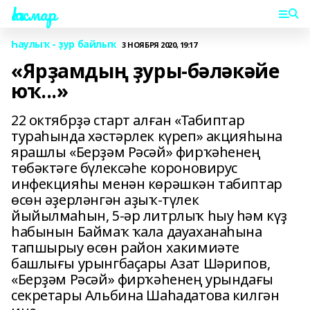
Һаҡмар
Һаулыҡ - ҙур байлыҡ
3 НОЯБРЯ 2020, 19:17
«Ярҙамдың ҙуры-бәләкәйе
юҡ...»
22 октябрҙә старт алған «Табиптар
тураһында хәстәрлек күреп» акцияһына
ярашлы «Берҙәм Рәсәй» фирҡәһенең
төбәктәге бүлексәһе короновирус
инфекцияһы менән көрәшкән табиптар
өсөн әҙерләнгән аҙыҡ-түлек
йыйылмаһын, 5-әр литрлыҡ һыу һәм күҙ
һабынын Баймаҡ ҡала дауаханаһына
тапшырыу өсөн район хакимиәте
башлығы урынгбаҫары Азат Шәрипов,
«Берҙәм Рәсәй» фирҡәһенең урындағы
секретары Альбина Шаһадатова килгән