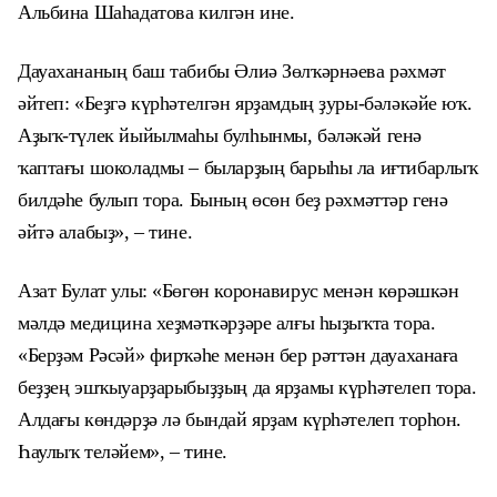
Альбина Шаһадатова килгән ине.
Дауахананың баш табибы Әлиә Зөлҡәрнәева рәхмәт
әйтеп: «Беҙгә күрһәтелгән ярҙамдың ҙуры-бәләкәйе юҡ.
Аҙыҡ-түлек йыйылмаһы булһынмы, бәләкәй генә
ҡаптағы шоколадмы – быларҙың барыһы ла иғтибарлыҡ
билдәһе булып тора. Бының өсөн беҙ рәхмәттәр генә
әйтә алабыҙ», – тине.
Азат Булат улы: «Бөгөн коронавирус менән көрәшкән
мәлдә медицина хеҙмәткәрҙәре алғы һыҙыҡта тора.
«Берҙәм Рәсәй» фирҡәһе менән бер рәттән дауаханаға
беҙҙең эшҡыуарҙарыбыҙҙың да ярҙамы күрһәтелеп тора.
Алдағы көндәрҙә лә бындай ярҙам күрһәтелеп торһон.
Һаулыҡ теләйем», – тине.