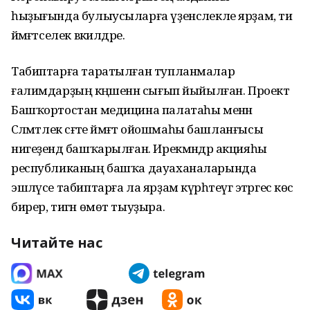
һыҙығында булыусыларға үҙенсәлекле ярҙам, ти
йәмәғәтселек вәкилдәре.
Табиптарға таратылған тупланмалар
ғалимдарҙың кәңәшенән сығып йыйылған. Проект
Башҡортостан медицина палатаһы менән
Сәләмәтлек сәғәте йәмәғәт ойошмаһы башланғысы
нигеҙендә башҡарылған. Ирекмәндәр акцияһы
республиканың башҡа дауаханаларында
эшләүсе табиптарға ла ярҙам күрһәтеүгә этәргес көс
бирер, тигән өмөт тыуҙыра.
Читайте нас