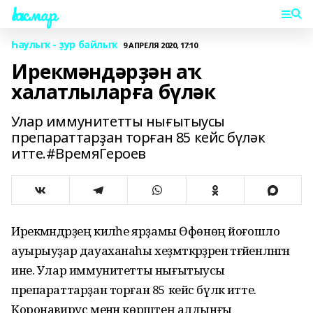
Һаҡмар
Һаулыҡ - ҙур байлыҡ
9 АПРЕЛЯ 2020, 17:10
Ирекмәндәрҙән аҡ
халатлыларға бүләк
Улар иммунитетты нығытыусы
препараттарҙан торған 85 кейс бүләк
итте.#ВремяГероев
Ирекмәндәрҙең киләһе ярҙамы Өфөнөң йоғошло
ауырыуҙар дауаханаһы хеҙмәткәрҙәренә тәғәйенләнгән
ине. Улар иммунитетты нығытыусы
препараттарҙан торған 85 кейс бүләк итте.
Коронавирус менән көрәштең алдынғы