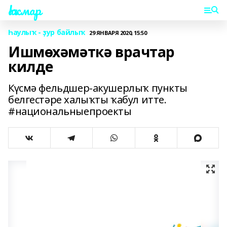
Һаҡмар
Һаулыҡ - ҙур байлыҡ
29 ЯНВАРЯ 2020, 15:50
Ишмөхәмәткә врачтар
килде
Күсмә фельдшер-акушерлыҡ пункты
белгестәре халыҡты ҡабул итте.
#национальныепроекты