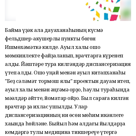
Баймаҡ үҙәк ҡала дауаханаһының күсмә
фельдшер-акушерлыҡ пункты бөгөн
Ишмөхәмәткә килде. Ауыл халҡы ошо
мөмкинлекте файҙаланып, врачтарға күренеп
ҡалды. Йәштәре тура килгәндәр диспансеризация
үтеп ҡалды. Ошо уңай менән ауыл китапханаһы
"Беҙ сәләмәт тормош яҡлы" проектын дауам итеп,
ауыл халҡы менән әңгәмә ҡорҙо, һаулыҡ тураһында
мәҡәлдәр әйтте, йомаҡтар ҡойҙо. Был сараға килгән
врачтар ҙа ихлас ҡушылды. Улар
диспансеризацияның ни өсөн мөһим икәнлеге
хаҡында һөйләне. Быйыл һәм алдағы йылдарҙа
кемдәргә тулы медицина тикшереүе үтергә