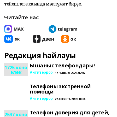
тейешлеге хаҡында мәғлүмәт бирҙе.
Читайте нас
Редакция һайлауы
Ышаныс телефондары!
1725 көнө
элек
Антитеррор
17 НОЯБРЯ 2021, 07:16
Телефоны экстренной
помощи
Антитеррор
27 АВГУСТА 2019, 18:34
Телефон доверия для детей,
2537 көнө