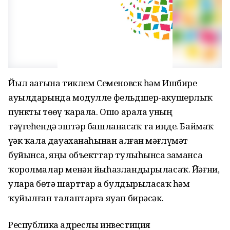
Йыл аҙағына тиклем Семеновск һәм Ишбирҙе
ауылдарында модулле фельдшер-акушерлыҡ
пункты төҙөү ҡарала. Ошо арала уның
тәүгеһендә эштәр башланасаҡ та инде. Баймаҡ
үҙәк ҡала дауаханаһынан алған мәғлүмәт
буйынса, яңы объекттар тулыһынса заманса
ҡоролмалар менән йыһазландырыласаҡ. Йәғни,
уларҙа бөтә шарттар ҙа булдырыласаҡ һәм
ҡуйылған талаптарға яуап бирәсәк.
Республика адреслы инвестиция