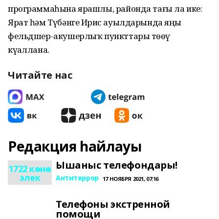
программаһына ярашлы, районда тағы ла ике:
Ярат һәм Түбәнге Иҙрис ауылдарында яңы
фельдшер-акушерлыҡ пункттары төҙөү
күҙаллана.
Читайте нас
Редакция һайлауы
Ышаныс телефондары!
1722 көнө
элек
Антитеррор
17 НОЯБРЯ 2021, 07:16
Телефоны экстренной
помощи