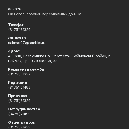
© 2026
Об использовании персональных данных
Телефон
(34751)31326
Эл. почта
sakmar07@rambler.ru
Адрес
453630, Республика Башкортостан, Баймакский район, г.
Баймак, пр-т С. Юлаева, 38
Рекламная служба
(34751)31337
Редакция
(34751)21499
Приемная
(34751)31326
Сотрудничество
(34751)21499
Отдел кадров
(34751)21838