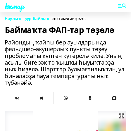
Һаҡмар
Һаулыҡ - ҙур байлыҡ
9 ОКТЯБРЯ 2019, 05:16
Баймаҡта ФАП-тар төҙөлә
Райондың ҡайһы бер ауылдарында
фельдшер-акушерлыҡ пункты төҙөү
проблемаһы күптән күтәрелә килә. Уның
асылы бигерәк тә ҡышҡы һыуыҡтарҙа
ныҡ һиҙелә. Шарттар булмағанлыҡтан, ул
биналарҙа һауа температураһы ныҡ
түбәнәйә.