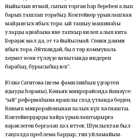
йыйылып ятмай, сығып торған һәр береһен алып
барып ташлап торабыҙ. Контейнер урынлашҡан
майҙансыҡ ябыҡ тора. Ҡый ташыу машинаһы
уларҙы аҙнаһына ике тапҡыр килеп алып китә.
Берәҙәк мал да, эт тә йыйылмай. Сөнки даими
ябыҡ тора. Әйткәндәй, был төр коммуналь
хеҙмәт өсөн түләүҙе ваҡытында индереп
барабыҙ, бурысыбыҙ юҡ”.
Юлиә Сәғитова (исем-фамилияһын үҙгәртеп
яҙыуҙы һораны), Көньяҡ микрорайонда йәшәүсе:
“Ҡый” реформаһына ярашлы сход үткәндә беҙҙең
Көньяҡ микрорайонынан халыҡ күп ҡатнашты.
Контейнерҙарҙы ҡайҙа урынлаштырырға
кәрәклеген бергәләп хәл иттек. Шунлыҡтан был
тәңгәлдә проблема барҙыр, тип уйламайым.