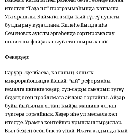
ителгән “Таҙа ил” программаһында ҡатнаша.
Уға ярашлы, Баймаҡта яңы ҡый түгеү пункты
булдырыу күҙаллана. Киләһе йылда иһә
Семеновск ауылы эргәһендә сортировкалау
полигоны файҙаланыуға тапшырыласаҡ.
Фекерҙәр:
Сәрүәр Иҙелбаева, ҡаланың Көньяҡ
микрорайонында йәшәй: “Ҡый” реформаһы
ғәмәлгә ингәнгә ҡәҙәр, сүп-сарҙы сығарып түгеү
беҙҙең өсөн проблемаға әйләнә торғайны. Айҙар
буйы йыйылып ятҡан ҡыйҙы машина яллап
түктерә торғайныҡ. Хәҙер иһә ул мәсьәлә хәл
ителде. Урамға контейнер урынлаштырҙылар.
Был беҙҙең өсөн бик тә уңай. Ихата алдында ҡый