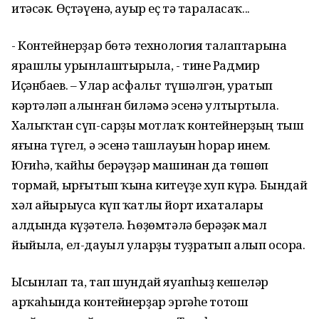
итәсәк. Өҫтәүенә, ауыр еҫ тә тараласаҡ...
- Контейнерҙар бөтә технология талаптарына
ярашлы урынлаштырыла, - тине Радмир
Иҫәнбаев. – Улар асфальт түшәлгән, уратып
кәртәләп алынған биләмә эсенә ултыртыла.
Халыҡтан сүп-сарҙы мотлаҡ контейнерҙың тыш
яғына түгел, ә эсенә ташлауын һорар инем.
Юғиһә, ҡайһы берәүҙәр машинан да төшөп
тормай, ырғытып ҡына китеүҙе хуп күрә. Бындай
хәл айырыуса күп ҡатлы йорт ихаталары
алдында күҙәтелә. Һөҙөмтәлә берәҙәк мал
йыйыла, ел-дауыл уларҙы туҙратып алып осора.
Ысынлап та, тап шундай яуапһыҙ кешеләр
арҡаһында контейнерҙар эргәһе тотош