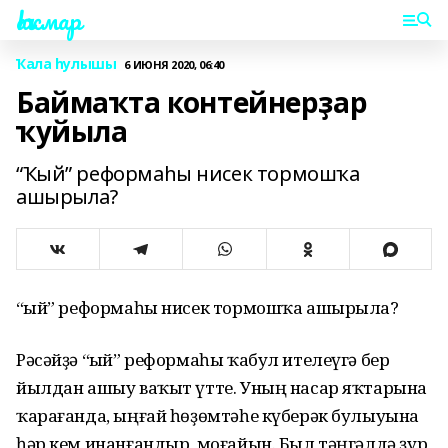
Һаҡмар
Ҡала һулышы
6 ИЮНЯ 2020, 06:40
Баймаҡта контейнерҙар
ҡуйыла
“Ҡый” реформаһы нисек тормошҡа
ашырыла?
“Ҡый” реформаһы нисек тормошҡа ашырыла?
Рәсәйҙә “Ҡый” реформаһы ҡабул ителеүгә бер
йылдан ашыу ваҡыт үтте. Уның насар яҡтарына
ҡарағанда, ыңғай һөҙөмтәһе күберәк булыуына
һәр кем инанғандыр, моғайын. Был тәңгәлдә ҙур