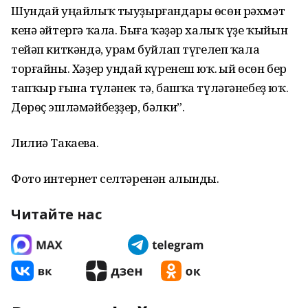
Шундай уңайлыҡ тыуҙырғандары өсөн рәхмәт
кенә әйтергә ҡала. Быға ҡәҙәр халыҡ үҙе ҡыйын
тейәп киткәндә, урам буйлап түгелеп ҡала
торғайны. Хәҙер ундай күренеш юҡ. Ҡый өсөн бер
тапҡыр ғына түләнек тә, башҡа түләгәнебеҙ юҡ.
Дөрөҫ эшләмәйбеҙҙер, бәлки”.
Лилиә Такаева.
Фото интернет селтәренән алынды.
Читайте нас