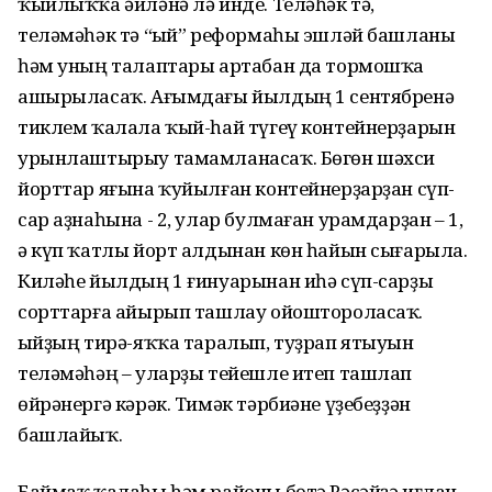
ҡыйлыҡҡа әйләнә лә инде. Теләһәк тә,
теләмәһәк тә “Ҡый” реформаһы эшләй башланы
һәм уның талаптары артабан да тормошҡа
ашырыласаҡ. Ағымдағы йылдың 1 сентябренә
тиклем ҡалала ҡый-һай түгеү контейнерҙарын
урынлаштырыу тамамланасаҡ. Бөгөн шәхси
йорттар яғына ҡуйылған контейнерҙарҙан сүп-
сар аҙнаһына - 2, улар булмаған урамдарҙан – 1,
ә күп ҡатлы йорт алдынан көн һайын сығарыла.
Киләһе йылдың 1 ғинуарынан иһә сүп-сарҙы
сорттарға айырып ташлау ойоштороласаҡ.
Ҡыйҙың тирә-яҡҡа таралып, туҙрап ятыуын
теләмәһәң – уларҙы тейешле итеп ташлап
өйрәнергә кәрәк. Тимәк тәрбиәне үҙебеҙҙән
башлайыҡ.
Баймаҡ ҡалаһы һәм районы бөтә Рәсәйҙә иғлан