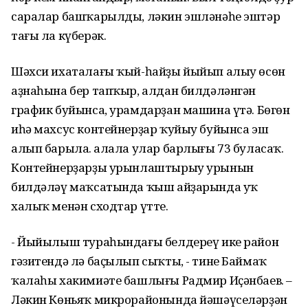
саралар башҡарылды, ләкин эшләнәһе эштәр
тағы ла күберәк.
Шәхси ихаталағы ҡый-һайҙы йыйып алыу өсөн
аҙнаһына бер тапҡыр, алдан билдәләнгән
график буйынса, урамдарҙан машина үтә. Бөгөн
иһә махсус контейнерҙар ҡуйыу буйынса эш
алып барыла. Ҡалала улар барлығы 73 буласаҡ.
Контейнерҙарҙы урынлаштырыу урынын
билдәләү маҡсатында ҡыш айҙарында уҡ
халыҡ менән сходтар үтте.
- Йыйылыш тураһындағы белдереү ике район
гәзитендә лә баҫылып сыҡты, - тине Баймаҡ
ҡалаһы хакимиәте башлығы Радмир Иҫәнбаев. –
Ләкин Көньяҡ микрорайонында йәшәүселәрҙән