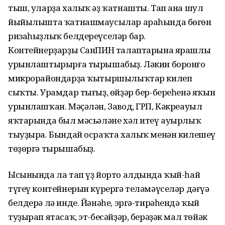
тыш, уларҙа халыҡ әҙ ҡатнашты. Тап ана шул
йыйылышта ҡатнашмаусылар араһында бөгөн
ризаһыҙлыҡ белдереүселәр бар.
Контейнерҙарҙы СанПИН талаптарына ярашлы
урынлаштырырға тырышабыҙ. Ләкин боронғо
микрорайондарҙа ҡытыршылыҡтар килеп
сыҡты. Урамдар тығыҙ, өйҙәр бер-береһенә яҡын
урынлашҡан. Мәҫәлән, Завод, ГРП, Кәкреауыл
яҡтарында был мәсьәләне хәл итеү ауырлыҡ
тыуҙыра. Бындай осраҡта халыҡ менән килешеү
төҙөргә тырышабыҙ.
Ысынында ла тап үҙ йорто алдында ҡый-һай
түгеү контейнерын күрергә теләмәүселәр дәғүә
белдерә лә инде. Йәнәһе, эргә-тирәһендә ҡый
туҙырап ятасаҡ, эт-бесәйҙәр, берәҙәк мал төйәк