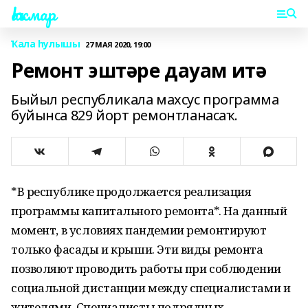
Һаҡмар
Ҡала һулышы
27 МАЯ 2020, 19:00
Ремонт эштәре дауам итә
Быйыл республикала махсус программа
буйынса 829 йорт ремонтланасаҡ.
*В республике продолжается реализация
программы капитального ремонта*. На данный
момент, в условиях пандемии ремонтируют
только фасады и крыши. Эти виды ремонта
позволяют проводить работы при соблюдении
социальной дистанции между специалистами и
жителями. Специалисты подрядных