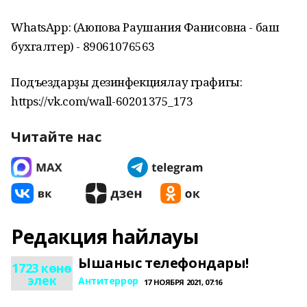
WhatsApp: (Аюпова Раушания Фанисовна - баш
бухгалтер) - 89061076563
Подъездарҙы дезинфекциялау графигы:
https://vk.com/wall-60201375_173
Читайте нас
Редакция һайлауы
Ышаныс телефондары!
1723 көнө
элек
Антитеррор
17 НОЯБРЯ 2021, 07:16