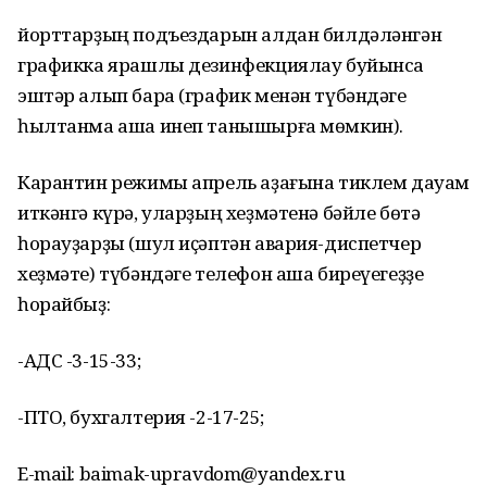
йорттарҙың подъездарын алдан билдәләнгән
графикка ярашлы дезинфекциялау буйынса
эштәр алып бара (график менән түбәндәге
һылтанма аша инеп танышырға мөмкин).
Карантин режимы апрель аҙағына тиклем дауам
иткәнгә күрә, уларҙың хеҙмәтенә бәйле бөтә
һорауҙарҙы (шул иҫәптән авария-диспетчер
хеҙмәте) түбәндәге телефон аша биреүегеҙҙе
һорайбыҙ:
-АДС -3-15-33;
-ПТО, бухгалтерия -2-17-25;
E-mail: baimak-upravdom@yandex.ru