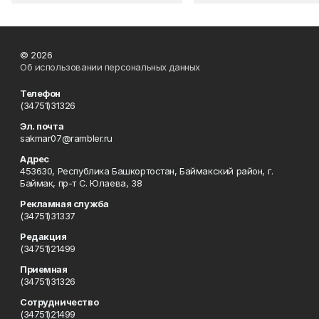
© 2026
Об использовании персональных данных
Телефон
(34751)31326
Эл. почта
sakmar07@rambler.ru
Адрес
453630, Республика Башкортостан, Баймакский район, г.
Баймак, пр-т С. Юлаева, 38
Рекламная служба
(34751)31337
Редакция
(34751)21499
Приемная
(34751)31326
Сотрудничество
(34751)21499