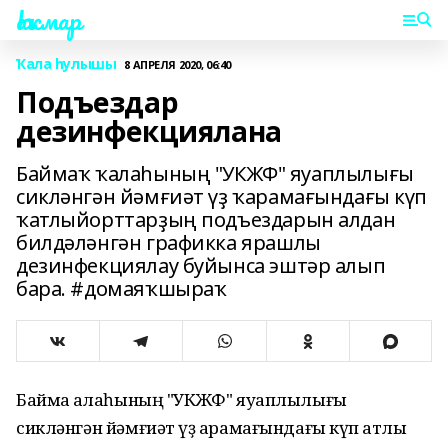
Һаҡмар
Ҡала һулышы
8 АПРЕЛЯ 2020, 06:40
Подъездар
дезинфекциялана
Баймаҡ ҡалаһының "УКЖФ" яуаплылығы
сикләнгән йәмғиәт үҙ ҡарамағындағы күп
ҡатлыйорттарҙың подъездарын алдан
билдәләнгән графикка ярашлы
дезинфекциялау буйынса эштәр алып
бара. #домаяҡшыраҡ
Баймаҡ ҡалаһының "УКЖФ" яуаплылығы
сикләнгән йәмғиәт үҙ ҡарамағындағы күп ҡатлы