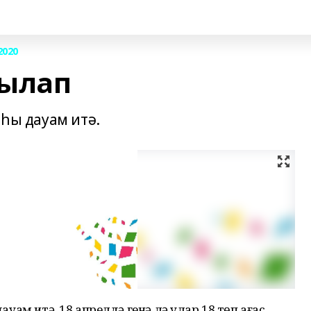
2020
шылап
аһы дауам итә.
дауам итә. 18 апрелдә генә лә улар 18 төп ағас