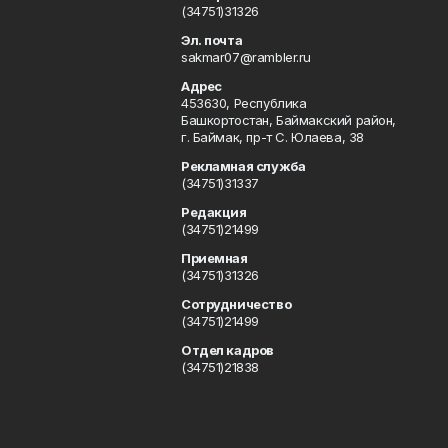
(34751)31326
Эл. почта
sakmar07@rambler.ru
Адрес
453630, Республика
Башкортостан, Баймакский район,
г. Баймак, пр-т С. Юлаева, 38
Рекламная служба
(34751)31337
Редакция
(34751)21499
Приемная
(34751)31326
Сотрудничество
(34751)21499
Отдел кадров
(34751)21838