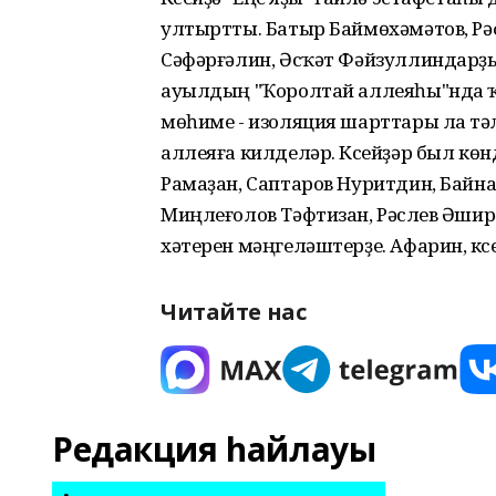
ултыртты. Батыр Баймөхәмәтов, Рә
Сәфәрғәлин, Әсҡәт Фәйзуллиндарҙың
ауылдың "Ҡоролтай аллеяһы"нда ҡа
мөһиме - изоляция шарттары ла үтә
аллеяға килделәр. Күсейҙәр был кө
Рамаҙан, Саптаров Нуритдин, Байн
Миңлеғолов Тәфтизан, Рәсүлев Әши
хәтерен мәңгеләштерҙе. Афарин, күс
Читайте нас
Редакция һайлауы