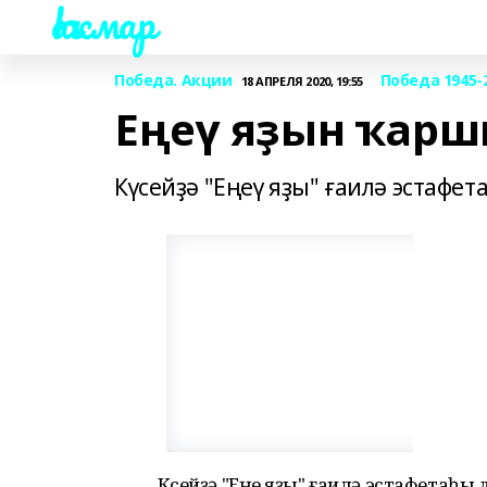
Һаҡмар
Победа. Акции
Победа 1945-
18 АПРЕЛЯ 2020, 19:55
Еңеү яҙын ҡар
Күсейҙә "Еңеү яҙы" ғаилә эстафет
Күсейҙә "Еңеү яҙы" ғаилә эстафетаһы 