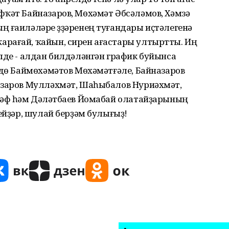
фҡәт Байназаров, Мөхәмәт Әбсәләмов, Хәмзә
 ғаиләләре үҙҙәренең туғандары иҫтәлегенә
рағай, ҡайын, сирен ағастары ултыртты. Иң
лде - алдан билдәләнгән график буйынса
ндө Баймөхәмәтов Мөхәмәтғәле, Байназаров
азаров Мулләхмәт, Шаһыбалов Нуриәхмәт,
рәф һәм Дәүләтбаев Йомабай олатайҙарының
ейҙәр, шулай берҙәм булығыҙ!