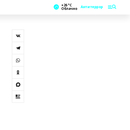
+26 °С
Антитеррор
Облачно