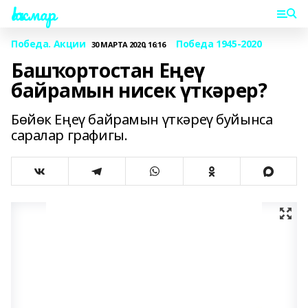
Һаҡмар
Победа. Акции
Победа 1945-2020
30 МАРТА 2020, 16:16
Башҡортостан Еңеү
байрамын нисек үткәрер?
Бөйөк Еңеү байрамын үткәреү буйынса
саралар графигы.