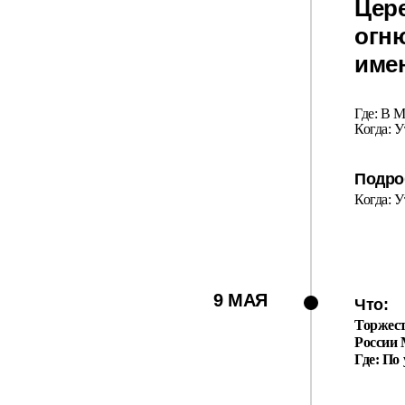
Цер
огню
имен
Где: В 
Когда: У
Подро
Когда: У
9 МАЯ
Что:
Торжест
России
Где: По