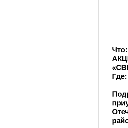
Что:
АКЦ
«СВ
Где:
Под
при
Отеч
рай