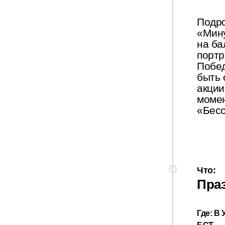
Подро
«Мину
на ба
портр
Побед
быть 
акции
момен
«Бесс
Что:
Пра
Где:
В 