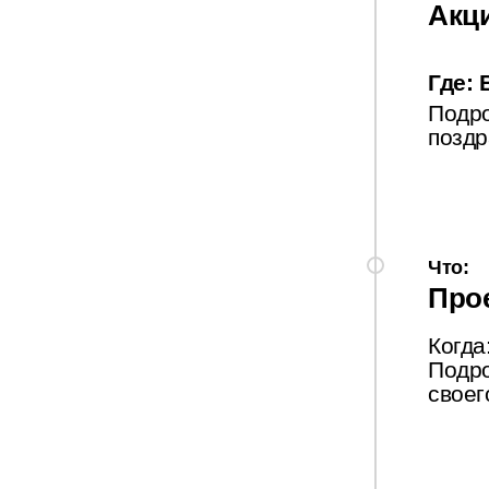
Акци
Где:
Подро
поздр
Что:
Про
Когда
Подро
своег