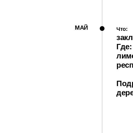
МАЙ
Что:
зак
Где:
лимо
рес
Под
дер