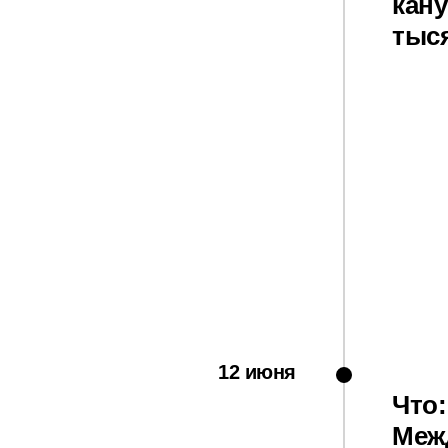
кану
тыся
12 июня
Что:
Меж