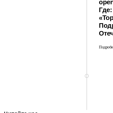
open
Где:
«То
Под
Отеч
Подробн