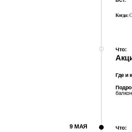
БСТ.
Когда:
О
Что:
Акци
Где и 
Подро
балкон
9 МАЯ
Что: