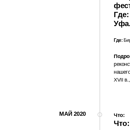
фес
Где:
Уфа
Где:
Бир
Подро
реконс
нашего
XVII в.
МАЙ 2020
Что:
Что: