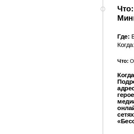
Что:
Мин
Где:
В
Когда
Что:
О
Когда
Подр
адре
герое
медиа
онла
сетях
«Бес