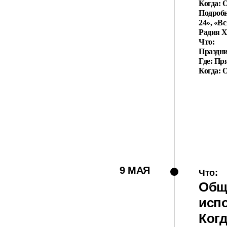
Когда: 
Подробн
24», «В
Радия Х
Что:
Праздни
Где: Пр
Когда: 
9 МАЯ
Что:
Общ
исп
Когд