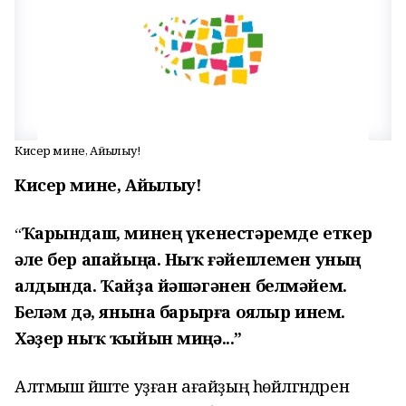
Кисер мине, Айһылыу!
Кисер мине, Айһылыу!
Ҡарындаш, минең үкенестәремде еткер
“
әле бер апайыңа. Ныҡ ғәйеплемен уның
алдында. Ҡайҙа йәшәгәнен белмәйем.
Белһәм дә, янына барырға оялыр инем.
Хәҙер ныҡ ҡыйын миңә...”
Алтмыш йәште уҙған ағайҙың һөйләгәндәрен