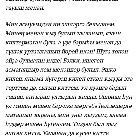
тауыш менән.
Мин асыуымдан ни эшләргә белмәнем.
Минең менән ҡыҙ булып ҡыланып, яҡын
килтермәгән була, ә үҙе барыһы менән дә
түшәк уртаҡлашып йөрөй икән! Шуға төнөн
өйҙә булмаған инде! Бәлки, ишеген
асмағандыр кем менәндер булып. Эшкә
килеп, яныма йүгереп килеп еткән ҡыҙҙы этә
төрттөм дә, сығып киттем. Ул иҙәнгә барып
төшөп, аптырап ултырып ҡалды. Ошонан һуң
ул минең менән бер-ике мәртәбә һөйләшергә
маташып ҡараны, мин уны ҡыуҙым, алама
һүҙҙәр менән һүгендем. Тиҙҙән был ҡыҙ
эштән китте. Ҡаланан да күсеп китте.