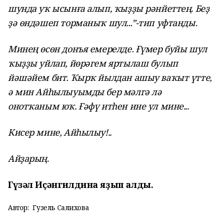
шунда уҡ ысынға алып, ҡыҙҙы рәнйеттең. Беҙ
ҙә өндәшеп торманыҡ шул...”-тип уфтанды.
Минең өсөн донъя емерелде. Ғүмер буйы шул
ҡыҙҙы уйлап, йөрәгем яртылаш булып
йәшәйем бит. Ҡырҡ йылдан ашыу ваҡыт үтте,
ә мин Айһылыуымды бер мәлгә лә
онотҡаным юҡ. Ғәфү итһен ине ул мине...
Кисер мине, Айһылыу!..
Айҙарың.
Гүзәл Иҫәнгилдина яҙып алды.
Автор:
Гузель Салихова