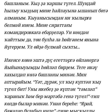
башланым. Ҡыҙ ҙа ҡаршы түгел. Шундай
һылыу ҡыҙҙың мине һайлауына ышанып бөтә
алманым. Ҡыуанысымдан ни ҡылырға
белмәй инем. Мине сираттағы
командировкаға ебәрҙеләр. Ун көндән
ҡайттым да, төн булһа ла һөйгәнем янына
йүгерҙем. Ул өйҙә булмай сыҡты...
Икенсе көнө эштә дуҫ егеттәргә өйләнергә
йыйыныуымды һөйләп бирҙем. Теге икәү
хахылдап көлә башланы минән. Мин
аптырайым. “Үәт, дүрәк, ул ҡыҙ күптән ҡыҙ
түгел бит! Уны икебеҙ ҙә күптән “тәмләп”
ҡараныҡ һәм бер мәртәбә генә түгел!”-тип
көлдө былар минән. Унан береһе: “Ярай,
бажалар булабыҙ инде”,-тине мыҫҡыллы