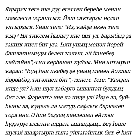
Яңыраҡ теге ике дуҫ егеттең береһе менән
мәжлестә осраштыҡ. Йәш саҡтарҙы иҫләп
ултырҙыҡ. Унан теге: “Их, ҡайҙа икән теге
ҡыҙ? Ни тиклем һылыу ине бит ул. Барыбыҙ ҙа
ғашиҡ инек бит уға. Һин уның менән йөрөй
башлағаныңды белеп ҡалып, әй йәнебеҙ
көйгәйне”,-тип көрһөнөп ҡуйҙы. Мин аптырап
ҡарап: “Һуң һин икебеҙ ҙә уның менән йоҡлап
йөрөйбөҙ, тигәйнең бит”,-тинем. Теге: “Ҡайҙан
инде ул? Һин шул хәбәргә ышанған булдың
бит әле. Фәрештә ине лә инде ул! Йөҙө лә, буй-
һыны ла, күңеле лә матур, сафлыҡ бөркөлөп
тора ине. Ә һин беҙҙең көнләшеп әйткән
һүҙҙәрҙе ысынға алдың, ышандың... Беҙ һине
шулай шаяртырға ғына уйлағайныҡ бит. Ә һин