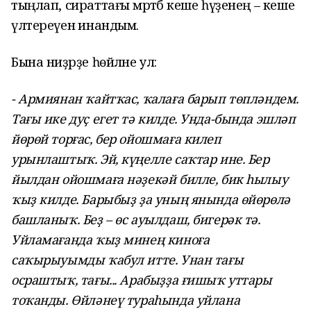
тыңлап, сираттағы мәртәбә кеше һүҙенең – кеше
үлтереүенә инандым.
Бына ниҙәрҙе һөйләне ул:
- Армиянан ҡайтҡас, ҡалаға барып төпләндем.
Тағы ике дуҫ егет тә килде. Унда-бында эшләп
йөрөй торғас, бер ойошмаға килеп
урынлаштыҡ. Эй, күңелле саҡтар ине. Бер
йылдан ойошмаға нәҙекәй билле, бик һылыу
ҡыҙ килде. Барыбыҙ ҙа уның янында өйөрөлә
башланыҡ. Беҙ – өс ауылдаш, бигерәк тә.
Уйламағанда ҡыҙ минең киноға
саҡырыуымды ҡабул итте. Унан тағы
осраштыҡ, тағы... Арабыҙҙа ғишыҡ уттары
тоҡанды. Өйләнеү тураһында уйлана