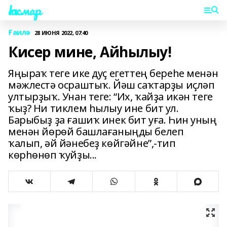
Һаҡмар
Ғаилә
28 ИЮНЯ 2022, 07:40
Кисер мине, Айһылыу!
Яңыраҡ теге ике дуҫ егеттең береһе менән
мәжлестә осраштыҡ. Йәш саҡтарҙы иҫләп
ултырҙыҡ. Унан теге: “Их, ҡайҙа икән теге
ҡыҙ? Ни тиклем һылыу ине бит ул.
Барыбыҙ ҙа ғашиҡ инек бит уға. Һин уның
менән йөрөй башлағаныңды белеп
ҡалып, әй йәнебеҙ көйгәйне”,-тип
көрһөнөп ҡуйҙы...