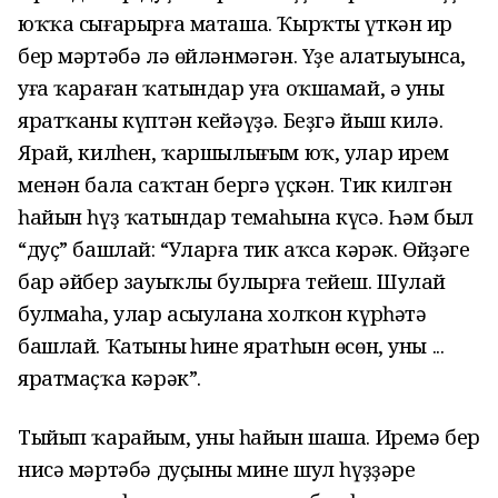
юҡҡа сығарырға маташа. Ҡырҡты үткән ир
бер мәртәбә лә өйләнмәгән. Үҙе аңлатыуынса,
уға ҡараған ҡатындар уға оҡшамай, ә уның
яратҡаны күптән кейәүҙә. Беҙгә йыш килә.
Ярай, килһен, ҡаршылығым юҡ, улар ирем
менән бала саҡтан бергә үҫкән. Тик килгән
һайын һүҙ ҡатындар темаһына күсә. Һәм был
“дуҫ” башлай: “Уларға тик аҡса кәрәк. Өйҙәге
бар әйбер зауыҡлы булырға тейеш. Шулай
булмаһа, улар асыулана холҡон күрһәтә
башлай. Ҡатының һине яратһын өсөн, уны ...
яратмаҫҡа кәрәк”.
Тыйып ҡарайым, уның һайын шаша. Иремә бер
нисә мәртәбә дуҫының мине шул һүҙҙәре