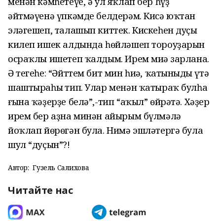
менән кәмһетеүе, ә ул яҡлап бер һүҙ
әйтмәүенә үпкәмде белдерәм. Кисә юҡтан
эләгешеп, талашып киттек. Кискеһен дуҫы
килеп ишек алдында һөйләшеп тороуҙарын
осраҡлы ишетеп ҡалдым. Ирем миңә зарлана.
Ә тегеһе: “Әйттем бит мин һиңә, ҡатыныңды үтә
шаштыраһың тип. Улар менән ҡатыраҡ булһаң
ғына ҡәҙерҙе белә”,-тип “аҡыл” өйрәтә. Хәҙер
ирем бер аҙна минән айырым бүлмәлә
йоҡлап йөрөгән була. Нимә эшләтергә була
шул “дуҫын”?!
Автор:
Гузель Салихова
Читайте нас