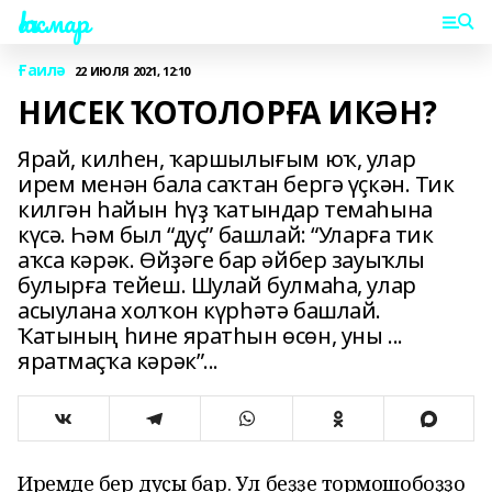
Һаҡмар
Ғаилә
22 ИЮЛЯ 2021, 12:10
НИСЕК ҠОТОЛОРҒА ИКӘН?
Ярай, килһен, ҡаршылығым юҡ, улар
ирем менән бала саҡтан бергә үҫкән. Тик
килгән һайын һүҙ ҡатындар темаһына
күсә. Һәм был “дуҫ” башлай: “Уларға тик
аҡса кәрәк. Өйҙәге бар әйбер зауыҡлы
булырға тейеш. Шулай булмаһа, улар
асыулана холҡон күрһәтә башлай.
Ҡатының һине яратһын өсөн, уны ...
яратмаҫҡа кәрәк”...
Иремдең бер дуҫы бар. Ул беҙҙең тормошобоҙҙо