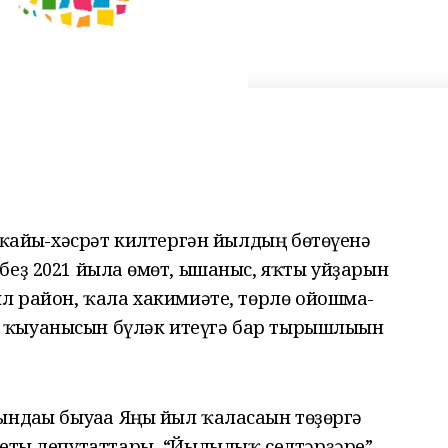
 ҡайғы-хәсрәт килтергән йылдың бөтөүенә
еҙ 2021 йылға өмөт, ышаныс, яҡты уйҙарын
ыл район, ҡала хакимиәте, төрлө ойошма-
ҡыуанысын бүләк итеүгә бар тырышлығын
ндағы быуаға Яңы йыл ҡаласағын төҙөргә
веты депутаттары, “Йылылыҡ селтәрҙәре”