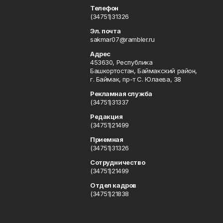
Телефон
(34751)31326
Эл. почта
sakmar07@rambler.ru
Адрес
453630, Республика
Башкортостан, Баймакский район,
г. Баймак, пр-т С. Юлаева, 38
Рекламная служба
(34751)31337
Редакция
(34751)21499
Приемная
(34751)31326
Сотрудничество
(34751)21499
Отдел кадров
(34751)21838