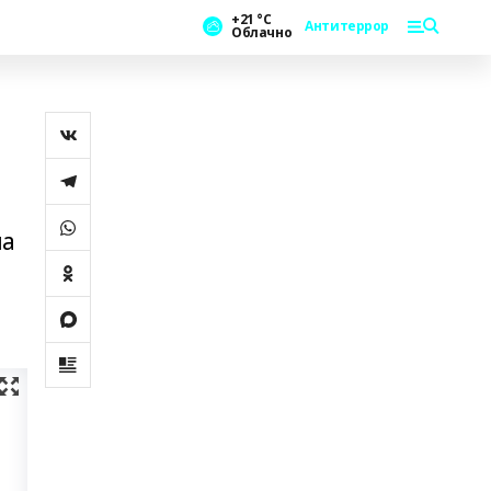
+21 °С
Антитеррор
Облачно
ла