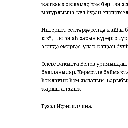
ҡапҡағыҙ оҡшамаҫ һәм бер төн эс
матурлығына ҡул һуҙған енәйәтсе
Интернет селтәрҙәрендә ҡайһы б
юҡ”,- тигән аһ-зарын күрергә тур
эсендә емергәс, улар ҡайҙан бул
Әлеге ваҡытта Белов урамындағы
башланылар. Хөрмәтле баймаҡтар
һаҡлайыҡ һәм яҡлайыҡ! Барыбыҙ 
ҡаршы алайыҡ!
Гүзәл Иҫәнгилдина.