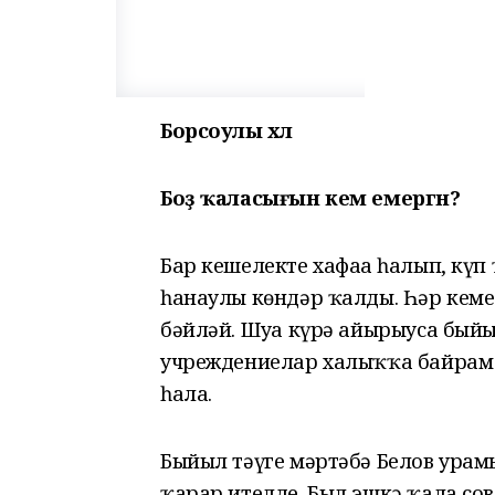
Борсоулы хәл
Боҙ ҡаласығын кем емергән?
Бар кешелекте хафаға һалып, күп
һанаулы көндәр ҡалды. Һәр кемеб
бәйләй. Шуға күрә айырыуса бый
учреждениелар халыҡҡа байрам 
һала.
Быйыл тәүге мәртәбә Белов урамы
ҡарар ителде. Был эшкә ҡала со