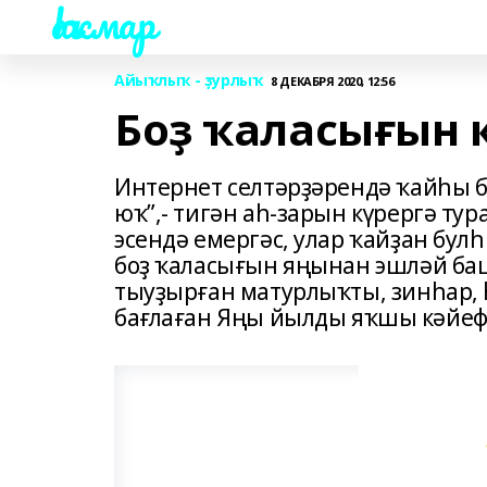
Һаҡмар
Айыҡлыҡ - ҙурлыҡ
8 ДЕКАБРЯ 2020, 12:56
Боҙ ҡаласығын 
Интернет селтәрҙәрендә ҡайһы б
юҡ”,- тигән аһ-зарын күрергә тур
эсендә емергәс, улар ҡайҙан бу
боҙ ҡаласығын яңынан эшләй баш
тыуҙырған матурлыҡты, зинһар, 
бағлаған Яңы йылды яҡшы кәйеф