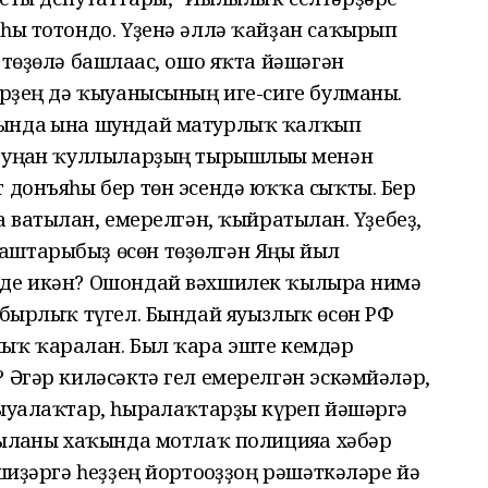
яһы тотондо. Үҙенә әллә ҡайҙан саҡырып
 төҙөлә башлағас, ошо яҡта йәшәгән
әрҙең дә ҡыуанысының иге-сиге булманы.
ында ғына шундай матурлыҡ ҡалҡып
 уңған ҡуллыларҙың тырышлығы менән
т донъяһы бер төн эсендә юҡҡа сыҡты. Бер
 ватылған, емерелгән, ҡыйратылған. Үҙебеҙ,
аштарыбыҙ өсөн төҙөлгән Яңы йыл
лде икән? Ошондай вәхшилек ҡылырға нимә
абырлыҡ түгел. Бындай яуызлыҡ өсөн РФ
ыҡ ҡаралған. Был ҡара эште кемдәр
 Әгәр киләсәктә гел емерелгән эскәмйәләр,
ыуғалаҡтар, һырғалаҡтарҙы күреп йәшәргә
ылғаны хаҡында мотлаҡ полицияға хәбәр
шиҙәргә һеҙҙең йортоғоҙҙоң рәшәткәләре йә