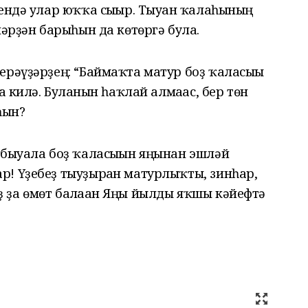
ендә улар юҡҡа сығыр. Тыуған ҡалаһының
ләрҙән барыһын да көтөргә була.
ерәүҙәрҙең: “Баймаҡта матур боҙ ҡаласығы
а килә. Булғанын һаҡлай алмағас, бер төн
һын?
 быуала боҙ ҡаласығын яңынан эшләй
! Үҙебеҙ тыуҙырған матурлыҡты, зинһар,
ҙа өмөт бағлаған Яңы йылды яҡшы кәйефтә