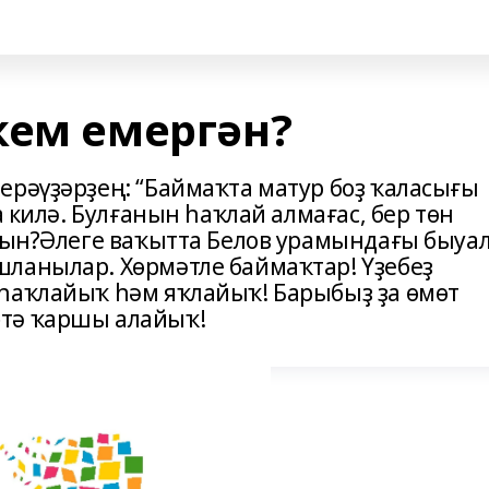
кем емергән?
ерәүҙәрҙең: “Баймаҡта матур боҙ ҡаласығы
а килә. Булғанын һаҡлай алмағас, бер төн
лһын?Әлеге ваҡытта Белов урамындағы быуа
ланылар. Хөрмәтле баймаҡтар! Үҙебеҙ
һаҡлайыҡ һәм яҡлайыҡ! Барыбыҙ ҙа өмөт
тә ҡаршы алайыҡ!