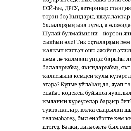
ЯСЙ-һы, ДРСУ, ветеринар станци
торған боҙ һындары, шыуғалаҡтар
балаларҙың ғына түгел, ә өлкәнд
Шулай булмаймы ни – йортоң ян
сыҡһын әле! Тик оҫталарҙың һәм
ҡалҡып килгән ошо ғәжәйеп әкиә
нәмә лә ҡалмаған унда: барыһы ла
балаларыбыҙ, яҡындарыбыҙ, яҡт
ҡаласығына кемдең ҡулы күтәре
этәрә? Күпме уйлаһаң да, яуап т
енәйәт кодексы буйынса яуаплыл
ҡылғанын күреүселәр барҙыр бит?
туҡталҡалар, юҡҡа сығарылған ш
теләмәһәгеҙ, был енәйәтте кем ҡ
итегеҙ. Бәлки, киләсәктә был вәх