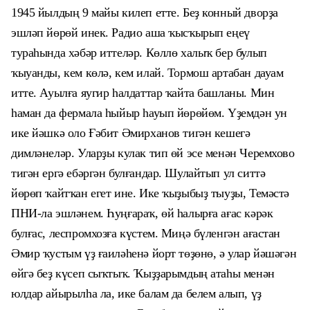
1945 йылдың 9 майы килеп етте. Беҙ конный дворҙа
эшләп йөрөй инек. Радио аша ҡысҡырып еңеү
тураһында хәбәр иттеләр. Көллө халыҡ бер булып
ҡыуанды, кем көлә, кем илай. Тормош артабан дауам
итте. Ауылға яугир һалдаттар ҡайта башланы. Мин
һаман да фермала һыйыр һауып йөрөйөм. Үҙемдән ун
ике йәшкә оло Ғәбит Әмирханов тигән кешегә
димләнеләр. Уларҙы кулак тип өй эсе менән Черемхово
тигән ергә ебәргән булғандар. Шулайтып ул ситтә
йөрөп ҡайтҡан егет ине. Ике ҡыҙыбыҙ тыуҙы, Темәстә
ПНИ-ла эшләнем. Һуңғараҡ, өй һалырға ағас кәрәк
булғас, леспромхозға күстем. Миңә бүленгән ағастан
Әмир ҡустым үҙ ғаиләһенә йорт төҙөнө, ә улар йәшәгән
өйгә беҙ күсеп сыҡтыҡ. Ҡыҙҙарымдың атаһы менән
юлдар айырылһа ла, ике балам да белем алып, үҙ