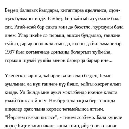
Беҙҙең балалыҡ йылдары, китаптарҙа яҙылғанса, оҙон-
оҙаҡ булманы инде. Ғәмһеҙ, бер ҡайғыһыҙ үтмәне бала
саҡ. Атай-әсәй бар саҡта мин дә бәхетле, ҡурсаулы бала
инем. Улар икеһе лә тырыш, эшсән булдылар, ғаиләне
туйындырыр өсөн ваҡытын да, көсөн дә йәлләмәнеләр.
1937 йыл көтмәгәндә донъяны болартып ҡуймаһа,
тормош шулай үҙ яйы менән барыр ҙа барыр ине...
Үкенескә ҡаршы, ҡәһәрле ваҡиғалар беҙҙең Темәс
ауылында ла күп ғаиләгә күҙ йәше, ҡайғы-хәсрәт алып
килде. Ул йылда мин ауыл мәктәбендә икенсе класта
уҡый башлағайным. Ноябрҙең ҡараңғы бер төнөндә
ниңәлер оҙаҡ ҡына керпек ҡаҡмайынса яттым.
“Йөрәгем сығып киләсе”, - тинем әсәйемә. Бала күңеле
дөрөҫ һиҙемләгән икән: ҡапыл ниндәйҙер осло кәпәс