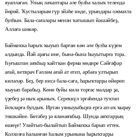
яуаплаған. Уның лаҡаптары әле булһа халыҡ телендә
йөрөй. Ҡустыларым гүр эйәһе инде, урындары ожмахта
булһын. Бала-сағалары менән ҡатышып йәшәйбеҙ,
Аллаға шөкөр.
Баймаҡҡа һарыҡ ҡыуып барған көн әле булһа күҙем
алдында. Йәй аҙағы ине, бына-бына һыуытырға тора.
Һуғыштан аяҡһыҙ ҡайтҡан ферма мөдире Сәйғәфәр
ағай, ветврач Ғәлләм ағай ат егеп, арбаға ултырып
киләләр. Беҙ, бер нисә бала-саға, һарыҡтарҙы өйөрөп
ҡыуып барабыҙ. Көнө буйы килә торғас малдар ҙа,
үҙебеҙ ҙә ныҡ арыныҡ. Сереккүл эргәһендә туҡтап
йоҡларға булдыҡ. Иртән уяныуыбыҙға ергә ап-аҡ ҡырау
төшкәйне. Бөтәбеҙ ҙә яланаяҡбыҙ. Шунда аяҡтарҙың
өшөүе! Улайтып-былайтып Баймаҡҡа барып еттек.
Колхозға һалынған һалым урынына һарыҡтарҙы