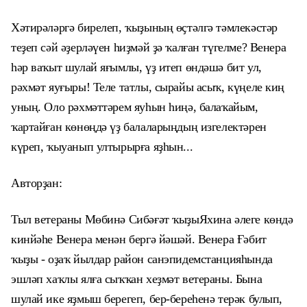
Хәтирәләргә бирелеп, ҡыҙының өҫтәлгә тәмлекәстәр
теҙеп сәй әҙерләүен һиҙмәй ҙә ҡалған түгелме? Венера
һәр ваҡыт шулай яғымлы, үҙ итеп өндәшә бит ул,
рәхмәт яуғыры! Теле татлы, сырайы асыҡ, күңеле киң
уның. Оло рәхмәттәрем яуһын һиңә, балаҡайым,
ҡартайған көнөңдә үҙ балаларыңдың изгелектәрен
күреп, ҡыуанып ултырырға яҙһын...
А
вторҙан:
Тыл ветераны Мөбинә Сибәғәт ҡыҙыЯхина әлеге көндә
кинйәһе Венера менән бергә йәшәй. Венера Ғәбит
ҡыҙы - оҙаҡ йылдар район санэпидемстанцияһында
эшләп хаҡлы ялға сыҡҡан хеҙмәт ветераны. Бына
шулай ике яҙмыш берегеп, бер-береһенә терәк булып,