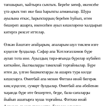
тапшырып, ҡайтырға сыҡтыҡ. Береһе зәғиф, икенсеһе
үтә арыҡ тип ике баш һарыҡты алманылар. Шура
ауылына еткәс, һарыҡтарҙың береһен һуйып, итен
бешереп ашарға, икенсеһен ауыл кешеләренә ҡалдырып
китергә рөхсәт иттеләр.
Өлкән йәштәге ағайҙарым, апаларым шул тиклем изге
күңелле булдылар. Сәфәр апа Ҡотлоғәлләмов бүре
аулап тота ине. Ауылдың тирә-яғында бүреләр күбәйеп
киткәйне, йылҡыларҙы тамаҡлай торғайнылар. Бүре
итен дә, үлгән башмаҡтарҙы ла ашарға тура килде
кешеләргә. Өмөтбай апа менән Фәтхиә инәй бигерәк
киң күңелле, сумарт булдылар. Өмөтбай апа әбейенән
ҡаҙанда бүре ите бешертеп, беҙҙе, бала-сағаларҙы
йыйып ашатырға ҡуша торғайны. Фәтхиә инәй