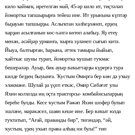
кило ҡаймаҡ, иретелгән май, 45-әр кило ит, тиҫтәләп
йомортҡа тапшырырға тейеш ине. Ит урынына күптәр
быҙауын тапшырҙы. Аслыҡтан хәлһеҙләнеп, ерҙең
ҡарҙан асылғанын көс-хәлгә көтөп алабыҙ. Яҙ етеү
менән, әсәйҙәр урманға, ҡырға эҙләнеп сығып китә.
Йыуа, балтырған, һарына, әттек тамыры йыйып,
ҡайтҡас шуны турап, йомортҡа ҡушып туҡмас
бешерәләр. Ауыр, бик ауыр ваҡыттарҙы күрергә тура
килде беҙҙең быуынға. Ҡустым Әмиргә бер көн дә уҡыу
эләкмәне. Шулай ҙа үҫеп еткәс, Әмир Сибәғәт улы
Яхин колхозда иң оҫта тракторсы- комбайнсыларҙың
береһе булды. Кесе ҡустым Рәжәп Яхин шофер булып
эшләне, мәрәкәсел, шаян кеше ине. Бер ваҡыт юлда
туҡтатып, “Ағай, праваңды бир”, тигәндәр, “әй,
ҡустым, үҙең уҡып права алһаң ни була!” тип