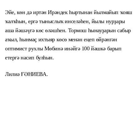
Эйе, көн дә иртән Ирәндек һыртынан йылмайып ҡояш
ҡалҡһын, ергә тыныслыҡ инселәһен, йылы нурҙары
аша йәшәүгә көс өләшһен. Тормош һынауҙарын сабыр
аҡыл, һынмаҫ ихтыяр көсө менән еңеп өйрәнгән
оптимист рухлы Мөбинә инәйгә 100 йәшкә барып
етергә насип булһын.
Лилиә ҒӘНИЕВА.