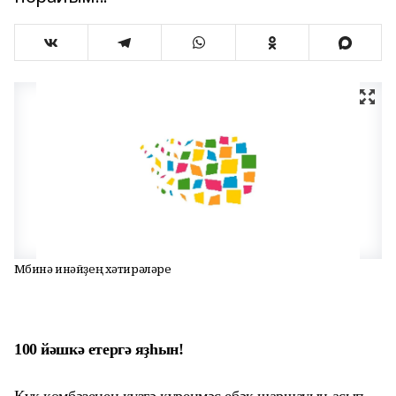
Мөбинә инәйҙең хәтирәләре
100 йәшкә етергә яҙһын!