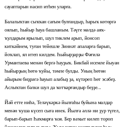
сауаптарын насип итһен уларға.
Балалыҡтан сыҡҡан сағым булғандыр, һарыҡ көтөргә
оялып, һыйыр һауа башланым. Тәүге мәлдә аяҡ-
ҡулдарым ярылып, шул тиклем арып, йонсоп
киткәйнем, туған тейешле Зиннәт апаларға барып,
йоҡлап, ял итеп килдем. Һыйырҙарҙы Фәғилә
Урмантаева менән бергә һауҙыҡ. Бикбай исемле йыуан
һыйырҙың һөтө ҡуйы, тәмле булды. Уның һөтөн
айырым биҙрәгә һауып алабыҙ ҙа, күтәреп һөт эсәбеҙ.
Аслыҡтан бәлки шул да ҡотҡарғандыр беҙҙе...
Йәй етте ниһә, Теләүкәркә йылғаһы буйына малдар
менән ҡуша күсеп сыға инек. Йылға әллә ни ҙур түгел,
барып-барып Һаҡмарға ҡоя. Бер ваҡыт килеп тороп