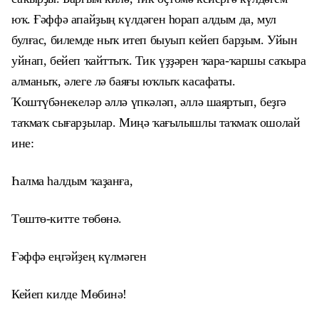
юҡ. Ғәффә апайҙың күлдәген һорап алдым да, мул
булғас, билемде ныҡ итеп быуып кейеп барҙым. Уйын
уйнап, бейеп ҡайттыҡ. Тик үҙҙәрен ҡара-ҡаршы саҡыра
алманыҡ, әлеге лә баяғы юҡлыҡ касафаты.
Ҡоштүбәнекеләр әллә үпкәләп, әллә шаяртып, беҙгә
таҡмаҡ сығарҙылар. Миңә ҡағылышлы таҡмаҡ ошолай
ине:
Һалма һалдым ҡаҙанға,
Төштө-китте төбөнә.
Ғәффә еңгәйҙең күлмәген
Кейеп килде Мөбинә!