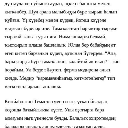
дүртәүләшеп уйынға әүрәп, эҫкерт башына менеп
киткәнбеҙ. Шул арала малыбыҙҙы бүре ҡырып һалып
ҡуйған. Үҙ күҙебеҙ менән күрҙек, йәтеш кәүҙәле
ҡыҙғылт бүреләр ине. Тамаҡланған һарыҡтар тырым-
тырағай ҡанға туҙып ята. Нимә эшләргә белмәй,
ҡысҡырып илаша башланыҡ. Юлда бер бабайҙың ат
егеп китеп барғанын күреп, артынан йүгерҙем. “Апа,
һарыҡтарҙы бүре тамаҡлаған, ҡалайтайыҡ икән?”- тип
һорайым. Ул беҙҙе эйәртеп, ферма мөдиренә алып
килде. Мөдир “ҡарамағанһығыҙ, көтмәгәнһегеҙ” тип
ҡаты ғына әрләп ташланы.
Кинйәһолтан Темәстә ғүмер итте, үткән йылдың
көҙөндә баҡыйлыҡҡа күсте. Уны оҙатырға бара
алмауым ныҡ үкенесле булды. Балалыҡ әхирәтемдең
балалары яңыраҡ аят мәжлесенә саҡырып алды,