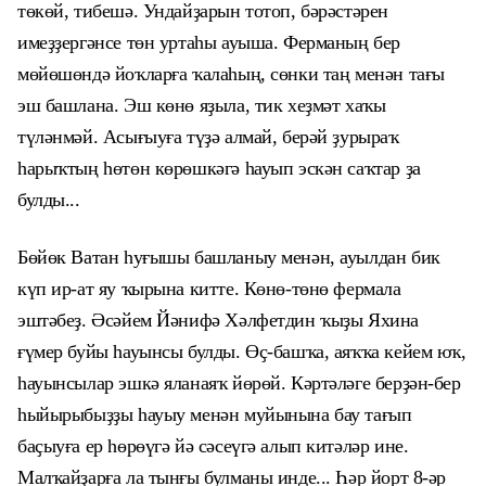
төкөй, тибешә. Ундайҙарын тотоп, бәрәстәрен
имеҙҙергәнсе төн уртаһы ауыша. Ферманың бер
мөйөшөндә йоҡларға ҡалаһың, сөнки таң менән тағы
эш башлана. Эш көнө яҙыла, тик хеҙмәт хаҡы
түләнмәй. Асығыуға түҙә алмай, берәй ҙурыраҡ
һарыҡтың һөтөн көрөшкәгә һауып эскән саҡтар ҙа
булды...
Бөйөк Ватан һуғышы башланыу менән, ауылдан бик
күп ир-ат яу ҡырына китте. Көнө-төнө фермала
эштәбеҙ. Әсәйем Йәнифә Хәлфетдин ҡыҙы Яхина
ғүмер буйы һауынсы булды. Өҫ-башҡа, аяҡҡа кейем юҡ,
һауынсылар эшкә яланаяҡ йөрөй. Кәртәләге берҙән-бер
һыйырыбыҙҙы һауыу менән муйынына бау тағып
баҫыуға ер һөрөүгә йә сәсеүгә алып китәләр ине.
Малҡайҙарға ла тынғы булманы инде... Һәр йорт 8-әр