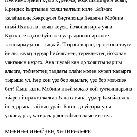
Күк көмбәҙенең күҙгә күренмәҫ ебәк шаршауын асып,
Ирәндек һыртынан ҡояш ҡалҡып килә. Баймаҡ
ҡалаһының Кәкреауыл биҫтәһендә йәшәгән Мөбинә
инәй Яхина
ла
, ҡояш кеүек, йоҡонан иртә уяна.
Күптәнге ғәҙәте буйынса ул радионан иртәнге
тапшырыуҙарҙы тыңлай. Тәҙрәгә ҡарап, ер өҫтөнә тәүге
йылы, ыуыҙ нурҙар һибелгәнен, тереклектең йоҡонан
уянғанын күҙәтә. Ана шулай көн дә ҡояшты ҡаршы
алырға, тәбиғәттең таңдағы илаһи мәлен күреп ҡалырға
тырыша ул. Һәр көн үҙе бер яңылыҡ, үҙе бер мөғжизә
бит! Йыш ҡына Мөбинә инәй моңло көй тулҡындарына
эйәреп йыраҡта ҡалған бала сағына, үҫмер һәм йәшлек
йылдарына ҡайтып урай. Бөгөн дә уйҙары уны
үткәндәргә, хәтирәләр донъяһына алып китте...
МӨБИНӘ ИНӘЙҘЕҢ ХӘТИРӘЛӘРЕ