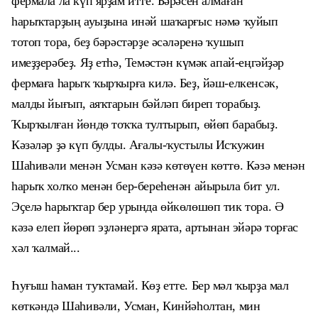
фермала ла күп ярҙам итте. Бәрәсен алмаған
һарыҡтарҙың ауыҙына инәй шаҡарғыс нәмә ҡуйып
тотоп тора, беҙ бәрәстәрҙе әсәләренә ҡушып
имеҙҙерәбеҙ. Яҙ етһә, Темәстән күмәк апай-еңгәйҙәр
фермаға һарыҡ ҡырҡырға килә. Беҙ, йәш-елкенсәк,
малды йығып, аяҡтарын бәйләп биреп торабыҙ.
Ҡырҡылған йөндө тоҡҡа тултырып, өйөп барабыҙ.
Кәзәләр ҙә күп булды. Ағалы-ҡустылы Исҡужин
Шаһивәли менән Усман кәзә көтөүен көттө. Кәзә менән
һарыҡ холҡо менән бер-береһенән айырыла бит ул.
Эҫелә һарыҡтар бер урында өйкөлөшөп тик тора. Ә
кәзә елеп йөрөп эҙләнергә ярата, артынан эйәрә торғас
хәл ҡалмай...
Һуғыш һаман туҡтамай. Көҙ етте. Бер мәл ҡырҙа мал
көткәндә Шаһивәли, Усман, Кинйәһолтан, мин