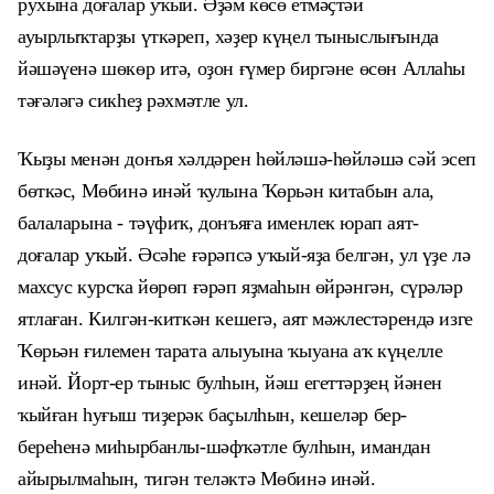
рухына доғалар уҡый. Әҙәм көсө етмәҫтәй
ауырлыҡтарҙы үткәреп, хәҙер күңел тыныслығында
йәшәүенә шөкөр итә, оҙон ғүмер биргәне өсөн Аллаһы
тәғәләгә сикһеҙ рәхмәтле ул.
Ҡыҙы менән донъя хәлдәрен һөйләшә-һөйләшә сәй эсеп
бөткәс, Мөбинә инәй ҡулына Ҡөрьән китабын ала,
балаларына - тәүфиҡ, донъяға именлек юрап аят-
доғалар уҡый. Әсәһе ғәрәпсә уҡый-яҙа белгән, ул үҙе лә
махсус курсҡа йөрөп ғәрәп яҙмаһын өйрәнгән, сүрәләр
ятлаған. Килгән-киткән кешегә, аят мәжлестәрендә изге
Ҡөрьән ғилемен тарата алыуына ҡыуана аҡ күңелле
инәй. Йорт-ер тыныс булһын, йәш егеттәрҙең йәнен
ҡыйған һуғыш тиҙерәк баҫылһын, кешеләр бер-
береһенә миһырбанлы-шәфҡәтле булһын, имандан
айырылмаһын, тигән теләктә Мөбинә инәй.