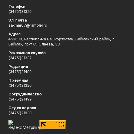
Телефон
(34751)31326
Эл. почта
sakmar07@rambler.ru
Адрес
453630, Республика Башкортостан, Баймакский район, г.
Баймак, пр-т С. Юлаева, 38
Рекламная служба
(34751)31337
Редакция
(34751)21499
Приемная
(34751)31326
Сотрудничество
(34751)21499
Отдел кадров
(34751)21838