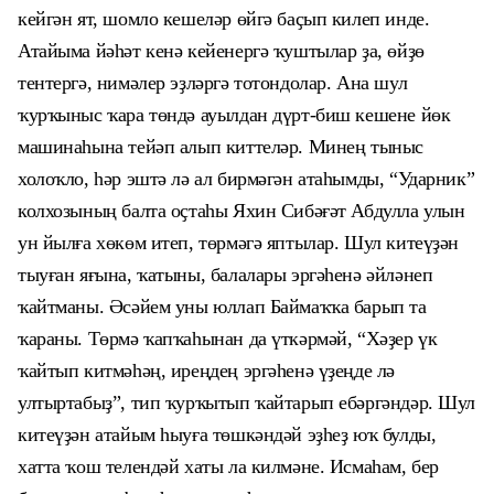
кейгән ят, шомло кешеләр өйгә баҫып килеп инде.
Атайыма йәһәт кенә кейенергә ҡуштылар ҙа, өйҙө
тентергә, нимәлер эҙләргә тотондолар. Ана шул
ҡурҡыныс ҡара төндә ауылдан дүрт-биш кешене йөк
машинаһына тейәп алып киттеләр. Минең тыныс
холоҡло, һәр эштә лә ал бирмәгән атаһымды, “Ударник”
колхозының балта оҫтаһы Яхин Сибәғәт Абдулла улын
ун йылға хөкөм итеп, төрмәгә яптылар. Шул китеүҙән
тыуған яғына, ҡатыны, балалары эргәһенә әйләнеп
ҡайтманы. Әсәйем уны юллап Баймаҡҡа барып та
ҡараны. Төрмә ҡапҡаһынан да үткәрмәй, “Хәҙер үк
ҡайтып китмәһәң, иреңдең эргәһенә үҙеңде лә
ултыртабыҙ”, тип ҡурҡытып ҡайтарып ебәргәндәр. Шул
китеүҙән атайым һыуға төшкәндәй эҙһеҙ юҡ булды,
хатта ҡош телендәй хаты ла килмәне. Исмаһам, бер