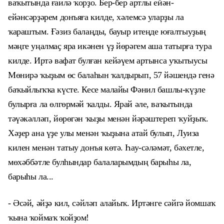
ваҡытында ғаилә ҡорҙо. Бер-бер артлы ейән-
ейәнсәрҙәрем донъяға килде, хәлемсә уларҙы ла
ҡараштым. Ғәзиз балаңды, бауыр итеңде юғалтыуҙың
мәңге уңалмаҫ яра икәнен үҙ йөрәгем аша татырға тура
килде. Иртә вафат булған кейәүем артынса уҡытыусы
Мөнирә ҡыҙым өс балаһын ҡалдырып, 57 йәшендә генә
баҡыйлыҡҡа күсте. Кесе малайы Фәнил башлы-күҙле
булырға ла өлгөрмәй ҡалды. Ярай әле, ваҡытында
тәүәкәлләп, йөрөгән ҡыҙы менән йәрәштереп ҡуйҙыҡ.
Хәҙер ана үҙе улы менән ҡыҙына атай булып, Луиза
килен менән татыу донъя көтә. Һау-сәләмәт, бәхетле,
мөхәббәтле булһындар балаларымдың барыһы ла,
барыһы ла...
- Әсәй, әйҙә кил, сәйләп алайыҡ. Иртәнге сәйгә йомшаҡ
ҡына ҡоймаҡ ҡойҙом!