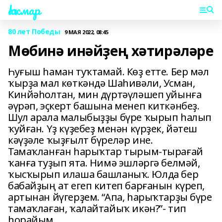
Һаҡмар
80 лет Победы
9 МАЯ 2022, 08:45
Мөбинә инәйҙең хәтирәләре
Һуғыш һаман туҡтамай. Көҙ етте. Бер мәл
ҡырҙа мал көткәндә Шаһивәли, Усман,
Кинйәһолтан, мин дүртәүләшеп уйынға
әүрәп, эҫкерт башына менеп киткәнбеҙ.
Шул арала малыбыҙҙы бүре ҡырып һалып
ҡуйған. Үҙ күҙебеҙ менән күрҙек, йәтеш
кәүҙәле ҡыҙғылт бүреләр ине.
Тамаҡланған һарыҡтар тырым-тырағай
ҡанға туҙып ята. Нимә эшләргә белмәй,
ҡысҡырып илаша башланыҡ. Юлда бер
бабайҙың ат егеп китеп барғанын күреп,
артынан йүгерҙем. “Апа, һарыҡтарҙы бүре
тамаҡлаған, ҡалайтайыҡ икән?”- тип
һорайым...