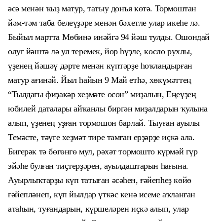
әсә менән ҡыҙ матур, татыу донъя көтә. Тормоштан
йәм-тәм таба белеүҙәре менән бәхетле улар икеһе лә.
Быйыл мартта Мөбинә инәйгә 94 йәш тулды. Ошондай
олуғ йәштә лә ул теремек, йор һүҙле, көслө рухлы,
үҙенең йәшәү дәрте менән күптәрҙе һоҡландырған
матур ағинәй. Йыл һайын 9 Май етһә, хөкүмәттең
“Тылдағы фиҙакәр хеҙмәте өсөн” миҙалын, Еңеүҙең
юбилей даталары айҡанлы биргән миҙалдарын ҡулына
алып, үҙенең уҙған тормошон барлай. Тыуған ауылы
Темәсте, тәүге хеҙмәт тире тамған ерҙәрҙе иҫкә ала.
Бигерәк тә бөгөнгө мул, рәхәт тормошто күрмәй гүр
эйәһе булған тиҫтерҙәрен, ауылдаштарын һағына.
Ауырлыҡтарҙы күп татыған әсәһен, ғәйепһеҙ көйө
ғәйепләнеп, күп йылдар үткәс кенә исеме аҡланған
атаһын, туғандарын, күршеләрен иҫкә алып, улар