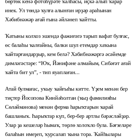
бөртөк кенә фотоһүрәте ҡалһасы, иҫкә алып ҡарар
инек. Ул төндә ҡулға алынған ирҙәр араһынан
Хәбибнәжәр ағай ғына әйләнеп ҡайтты.
Ҡатыны колхоз эшендә фажиғәгә тарып вафат булғас,
өс балаһы ҡалғайны, бәлки шул етемдәр хаҡына
ҡайтарғандарҙыр, кем белә? Хәбибнәжәргә әсәйемде
димләгәстәре: “Юҡ, Йәнифәне алмайым, Сибәғәт ағай
ҡайта бит ул”, - тип яуаплаған...
Атай булмағас, уҡыу ҡайғыһы китте. Үҙем менән бер
тиҫтер Йосопова Кинйәһолтан (ҡыҙ фамилияһы
Сөләймәнова) менән ферма һарыҡтарын ҡарай
башланыҡ. Һарыҡтар күп, бер-бер артлы бәрәсләйҙәр.
Улар ҙа кешеләр һымаҡ, төрлө холоҡло була. Бәғзеләре
балаһын имеҙеп, ҡурсалап ҡына тора. Ҡайһылары