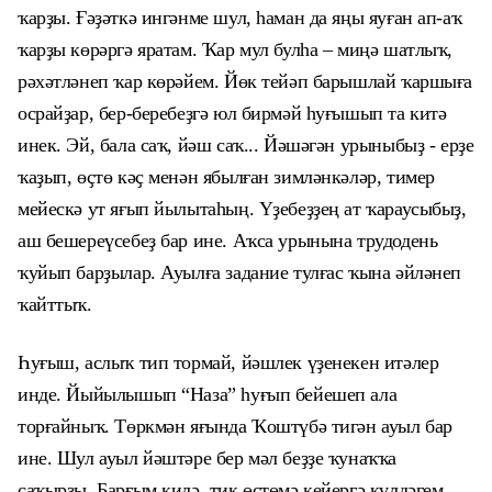
ҡарҙы. Ғәҙәткә ингәнме шул, һаман да яңы яуған ап-аҡ
ҡарҙы көрәргә яратам. Ҡар мул булһа – миңә шатлыҡ,
рәхәтләнеп ҡар көрәйем. Йөк тейәп барышлай ҡаршыға
осрайҙар, бер-беребеҙгә юл бирмәй һуғышып та китә
инек. Эй, бала саҡ, йәш саҡ... Йәшәгән урыныбыҙ - ерҙе
ҡаҙып, өҫтө кәҫ менән ябылған зимләнкәләр, тимер
мейескә ут яғып йылытаһың. Үҙебеҙҙең ат ҡараусыбыҙ,
аш бешереүсебеҙ бар ине. Аҡса урынына трудодень
ҡуйып барҙылар. Ауылға задание тулғас ҡына әйләнеп
ҡайттыҡ.
Һуғыш, аслыҡ тип тормай, йәшлек үҙенекен итәлер
инде. Йыйылышып “Наза” һуғып бейешеп ала
торғайныҡ. Төркмән яғында Ҡоштүбә тигән ауыл бар
ине. Шул ауыл йәштәре бер мәл беҙҙе ҡунаҡҡа
саҡырҙы. Барғым килә, тик өҫтөмә кейергә күлдәгем