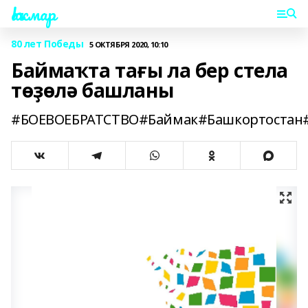
Һаҡмар
80 лет Победы
5 ОКТЯБРЯ 2020, 10:10
Баймаҡта тағы ла бер стела
төҙөлә башланы
#БОЕВОЕБРАТСТВО#Баймак#Башкортостан