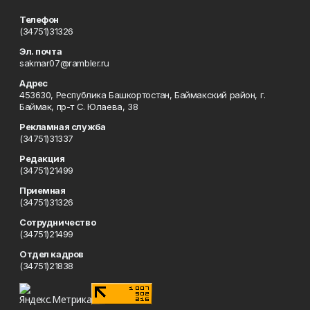
Телефон
(34751)31326
Эл. почта
sakmar07@rambler.ru
Адрес
453630, Республика Башкортостан, Баймакский район, г.
Баймак, пр-т С. Юлаева, 38
Рекламная служба
(34751)31337
Редакция
(34751)21499
Приемная
(34751)31326
Сотрудничество
(34751)21499
Отдел кадров
(34751)21838