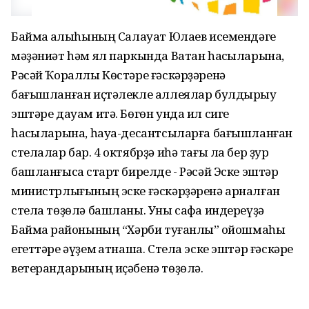
Баймаҡ ҡалыһының Салауат Юлаев исемендәге
мәҙәниәт һәм ял паркында Ватан һаҡсыларына,
Рәсәй Ҡораллы Көстәре ғәскәрҙәренә
бағышланған иҫтәлекле аллеялар булдырыу
эштәре дауам итә. Бөгөн унда ил сиге
һаҡсыларына, һауа-десантсыларға бағышланған
стелалар бар. 4 октябрҙә иһә тағы ла бер ҙур
башланғысҡа старт бирелде - Рәсәй Эске эштәр
министрлығының эске ғәскәрҙәренә арналған
стела төҙөлә башланы. Уны сафҡа индереүҙә
Баймаҡ районының “Хәрби туғанлыҡ” ойошмаһы
егеттәре әүҙем ҡатнаша. Стела эске эштәр ғәскәре
ветерандарының иҫәбенә төҙөлә.