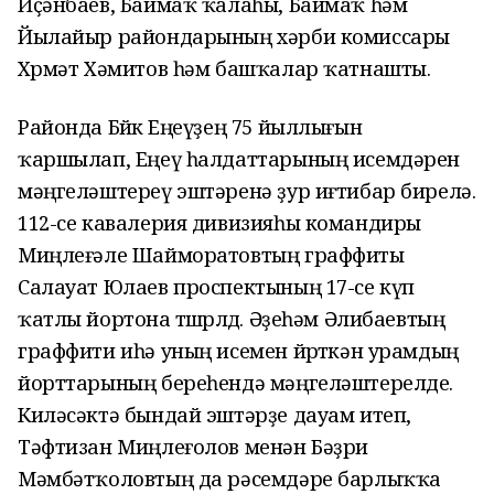
Иҫәнбаев, Баймаҡ ҡалаһы, Баймаҡ һәм
Йылайыр райондарының хәрби комиссары
Хөрмәт Хәмитов һәм башҡалар ҡатнашты.
Районда
Бөйөк Еңеүҙең 75 йыллығын
ҡаршылап, Еңеү һалдаттарының исемдәрен
мәңгеләштереү эштәренә ҙур иғтибар бирелә.
112-се кавалерия дивизияһы командиры
Миңлеғәле Шайморатовтың граффиты
Салауат Юлаев проспектының 17-се күп
ҡатлы йортона төшөрөлдө. Әҙеһәм Әлибаевтың
граффити иһә уның исемен йөрөткән урамдың
йорттарының береһендә
мәңгеләштерелде
.
Киләсәктә бындай эштәрҙе дауам итеп,
Тәфтизан Миңлеғолов менән Бәҙри
Мәмбәтҡоловтың
да
рәсемдәре барлыҡҡа