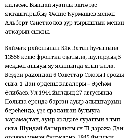
киләсәк. Бындай яуаплы эштәрҙе
яҡташтарыбыҙ Фәнис Ҡурмашев менән
Альберт Сәйетҡолов
ҙур тырышлыҡ менән
атҡарып сыҡты.
Баймаҡ районынан Бөйөк Ватан һуғышына
13556 кеше фронтҡа оҙатыла, шуларҙың 5
меңдән ашыуы яу яланында ятып ҡала.
Беҙҙең райондан 6 Советтар Союзы Геройы
сыға.
1 Дан ордены кавалеры –
Әҙеһәм
Әлибаев.
Ул
1944 йылдың 27 авгусында
Польша ерендә барған ауыр алыштарҙың
береһендә, үҙе яраланған булыуға
ҡарамаҫтан,
ауыр хәлдәге яуҙашын алып
сыға. Шундай батырлығы өсөн III дәрәжә Дан
ордены менән бүләкләнә. 1945 йылдың