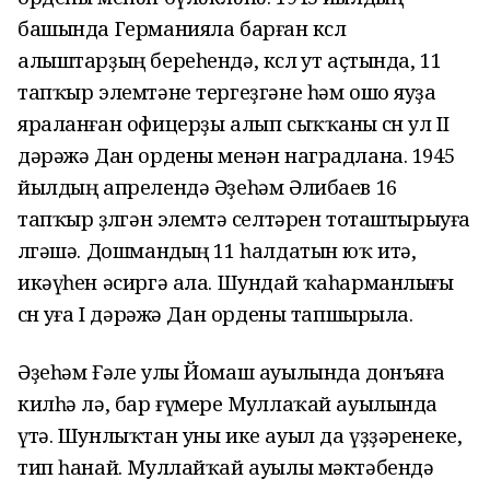
башында Германияла барған көслө
алыштарҙың береһендә, көслө ут аҫтында, 11
тапҡыр элемтәне
тергеҙгәне
һәм ошо яуҙа
яраланған офицерҙы алып сыҡҡаны өсөн
ул
II
дәрәжә Дан ордены менән наградлана.
1945
йылдың апрелендә Әҙеһәм Әлибаев 16
тапҡыр өҙөлгән элемтә селтәрен тоташтыры
у
ға
өлгәшә. Дошмандың 11 һалдатын юҡ итә,
икәүһен әсиргә ала. Шундай ҡаһарманлығы
өсөн уға I дәрәжә Дан ордены тапшырыла.
Әҙеһәм Ғәле улы Йомаш ауылында донъяға
килһә лә, бар ғүмере
М
уллаҡай
ауылында
үтә.
Шунлыҡтан уны ике ауыл да үҙҙәренеке,
тип һанай. Муллайҡай ауылы
мәктә
бенд
ә