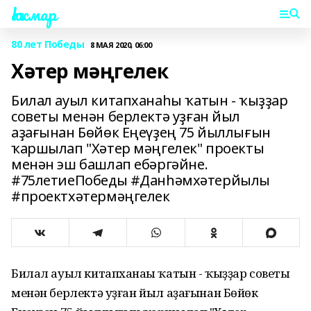
Һаҡмар
80 лет Победы
8 МАЯ 2020, 06:00
Хәтер мәңгелек
Билал ауыл китапханаһы ҡатын - ҡыҙҙар
советы менән берлектә уҙған йыл
аҙағынан Бөйөк Еңеүҙең 75 йыллығын
ҡаршылап "Хәтер мәңгелек" проекты
менән эш башлап ебәргәйне.
#75летиеПобеды #Данһәмхәтерйылы
#проектхәтермәңгелек
Билал ауыл китапханаһы ҡатын - ҡыҙҙар советы
менән берлектә уҙған йыл аҙағынан Бөйөк