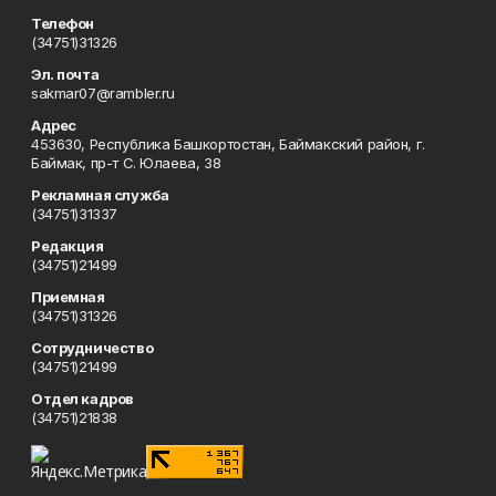
Телефон
(34751)31326
Эл. почта
sakmar07@rambler.ru
Адрес
453630, Республика Башкортостан, Баймакский район, г.
Баймак, пр-т С. Юлаева, 38
Рекламная служба
(34751)31337
Редакция
(34751)21499
Приемная
(34751)31326
Сотрудничество
(34751)21499
Отдел кадров
(34751)21838