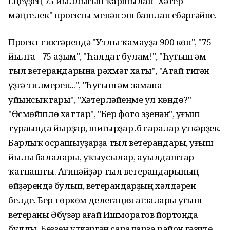
Еңеүҙең 75 йыллығын ҡаршылап "Хәтер
мәңгелек" проекты менән эш башлап ебәргәйне.
Проект сиктәрендә "Утлы ҡамауҙа 900 көн", "75
йылға - 75 аҙым", "Һалдат булам!", "Һуғыш һәм
тыл ветерандарына рәхмәт хаты", "Атай тигән
һүҙгә тилмереп...", "Һуғыш һәм замана
уйынсыҡтары", "Хәтерләйһеңме ул көндө?"
"Өсмөйшлө хаттар", "Бер фото эҙенән", һуғыш
тураһында йырҙар, шиғырҙар һ.б саралар үткәрҙек.
Барлыҡ осрашыуҙарҙа тыл ветерандары, һуғыш
йылы балалары, уҡыусылар, ауылдаштар
ҡатнашты. Ағинәйҙәр тыл ветерандарының
өйҙәрендә булып, ветерандарҙың хәлдәрен
белде. Бер төркөм делегация ағзалары һуғыш
ветераны Әбүзәр ағай Ишморатов йортонда
булды. Беҙҙең үткәргән сараларҙа район гәзите