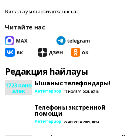
Билал ауылы китапханасыһы.
Читайте нас
Редакция һайлауы
Ышаныс телефондары!
1723 көнө
элек
Антитеррор
17 НОЯБРЯ 2021, 07:16
Телефоны экстренной
помощи
Антитеррор
27 АВГУСТА 2019, 18:34