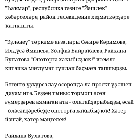
"Һаҡмар", республика гәзите "Йәшлек"
хәбәрселәре, район телевидение хеҙмәткәрҙәре
ҡатнашты.
"Эҙләнеү" төркөмө ағзалары Сәғирә Кәримова,
Илдүсә Әминева, Зөлфиә Байраҡаева, Райхана
Булатова "Оноторға хаҡыбыҙ юҡ!" исемле
китапҡа мәғлүмәт туплап баҫмаға тапшырҙы.
Бөгөнгө үҙҡурсалау осоронда ла проект үҙ эшен
дауам итә. Беҙҙең тыныс тормош өсөн
ғүмерҙәрен аямаған ата - олатайҙарыбыҙҙы, әсәй
- өләсәйҙәребеҙҙе оноторға хаҡыбыҙ юҡ! Хәтер
йәшәй, хәтер мәңгелек!
Райхана Булатова,