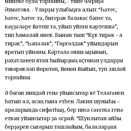
минеке була торғайны, - тине Фәриҙә
Әхмәтова. - Уларҙы ҡулыбыҙға алып: “Һәтес,
һәтес, һәтес тә, бигерәк бәләкәс бәпес тә,
кәүҙәләре йәтеш тә, ҡуйып ҡуйған кәртешкә”,
тип һамаҡлай инек. Бынан тыш “Күк тирәк – аҡ
тирәк”, “Һәпәләк”, “Гөргөлдәк” уйындарын
яратып уйнаныҡ.
К
әртәлә ҡояшҡа ҡыҙынып,
рәхәтләнеп ят
ҡан һыйырҙың өҫтөнән
ҡулдарҙы
төкөрөкләп
йөрөтөп
, йөнөн йыйып, туп эшләй
торғайныҡ.
Ә бөгөн ниндәй генә уйынсыҡтар юҡ!
Теләгәнен
һатып ал, аҡсаң ғына етһен. Ләкин шуныһы –
араларында
сифатһыҙ, бер нисә сәғәт
кә генә
еткән
уйынсыҡтар ҙа осрай. “Шунлыҡтан ҡайһы
бер
ҙәрен
сығарып ташлайым,
балаларҙан