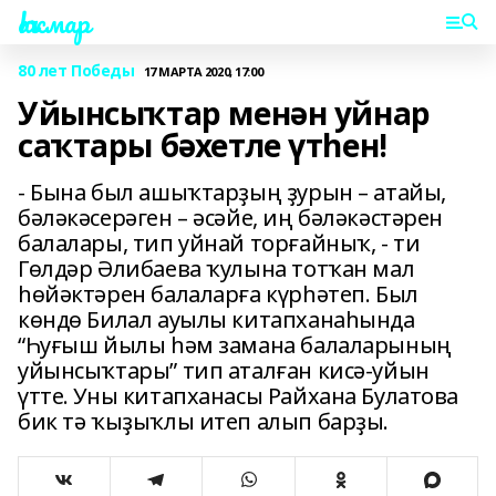
Һаҡмар
80 лет Победы
17 МАРТА 2020, 17:00
Уйынсыҡтар менән уйнар
саҡтары бәхетле үтһен!
- Бына был ашыҡтарҙың ҙурын – атайы,
бәләкәсерәген – әсәйе, иң бәләкәстәрен
балалары, тип уйнай торғайныҡ, - ти
Гөлдәр Әлибаева ҡулына тотҡан мал
һөйәктәрен балаларға күрһәтеп. Был
көндө Билал ауылы китапханаһында
“Һуғыш йылы һәм замана балаларының
уйынсыҡтары” тип аталған кисә-уйын
үтте. Уны китапханасы Райхана Булатова
бик тә ҡыҙыҡлы итеп алып барҙы.