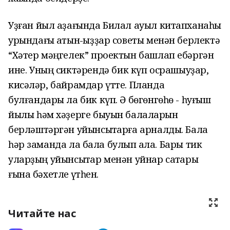
У
ҙ
ған йы
л
аҙағ
ын
д
а
Била
л
ауы
л
китапханаһы
ур
ы
н
д
ағ
ы ҡ
аты
н-
ҡы
ҙҙ
ар со
в
е
ты менән бе
рлек
т
ә
“Х
ә
те
р
мәңгелек”
проек
т
ы
н
б
ашл
ап
еб
ә
р
г
ән
и
н
е.
Ун
ы
ң
с
и
к
т
әренд
ә
б
и
к
кү
п
о
ср
а
ш
ы
у
ҙ
а
р,
кисә
ләр, б
а
йр
а
мда
р
ү
тт
е.
Пла
н
да
б
ул
ғ
ан
да
ры л
а б
и
к
күп. Ә б
өг
ө
н
г
ө
һө
- һу
ғ
ыш
йы
л
ы һ
әм хә
ҙ
ерг
е бы
уын ба
лал
ары
н
б
ерлә
ш
т
ә
р
гә
н уй
ынсыҡ
та
р
ғ
а арн
а
л
д
ы. Б
ал
а
һәр за
м
анда ла бала булы
п ҡ
ал
а.
Ба
р
ы тик
уларҙы
ң
уйынсыҡт
ар
менән
у
йнар саҡ
та
ры
ғына
бәх
е
тле
үтһен.
Читайте нас