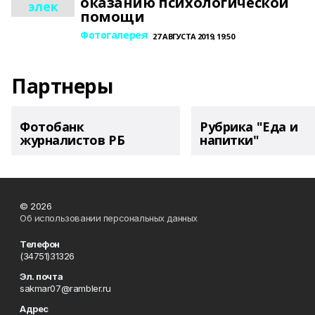
оказанию психологической
элек
помощи
Фотогалерея
27 АВГУСТА 2019, 19:50
Партнеры
Фотобанк
Рубрика "Еда и
журналистов РБ
напитки"
© 2026
Об использовании персональных данных
Телефон
(34751)31326
Эл. почта
sakmar07@rambler.ru
Адрес