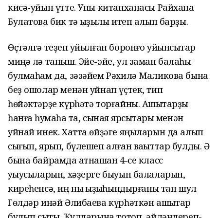
кисә-уйын үтте. Уны китапханасы Райхана
Булатова бик т
ә
ҡыҙыҡлы итеп алып барҙы.
Өҫтәлгә теҙеп ҡуйылған боронғо уйынсыҡтар
миңә лә таныш. Эйе-эйе, ул заман балаһы
бул
маһам да, зәзәйем Рәхилә Маликова бына
беҙ ошолар менән уйнап үҫтек, тип
һөйәктәрҙе күрһәтә торғайны.
Ашыҡтарҙы
һанға һуҡмаһаҡ та,
сынаяҡ ярсыҡтары менән
уйнай инек. Хатта өйҙәге яңыларын да алып
сығып, ярып, бүлешеп ал
ған ваҡыттар булды
. Ә
бына байрамда ҡатнашҡан 4-се класс
уҡыусыларын, хәҙерге
быуын балаларын,
киреһенсә,
иң ныҡ ҡыҙыҡ
һынды
рғаны
тап
шул
Гөлдәр инәй Әлибаева күрһәткән ашыҡтар
булып сыҡты
.
Ҡулдарына тотоп, әйләндереп-