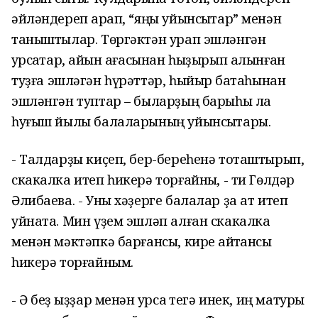
әйләндереп ҡарап, “яңы уйынсыҡтар” менән
таныштылар.
Төргәктән урап эшләнгән
ҡурсаҡтар,
ҡайын ағасы
нан һыҙырып алынған
туҙ
ғ
а эшлә
г
ән һүрәттәр, һыйыр баҡтаһынан
эшләнгән туптар – быларҙың барыһы ла
һуғыш йылы балаларының уйынсыҡтары.
- Талдарҙы киҫеп, бер-береһенә тоташтырып,
скакалка итеп һикерә торғайныҡ, - ти Гөлдәр
Әлибаева. - Уны хәҙерге балалар ҙа ат итеп
уйната. Мин үҙем эшләп алған скакалка
менән мәктәпкә бар
ғансы
, кире ҡайтҡансы
һикерә торғайным.
- Ә беҙ ҡыҙҙар менән ҡурсаҡ тегә инек, иң матуры