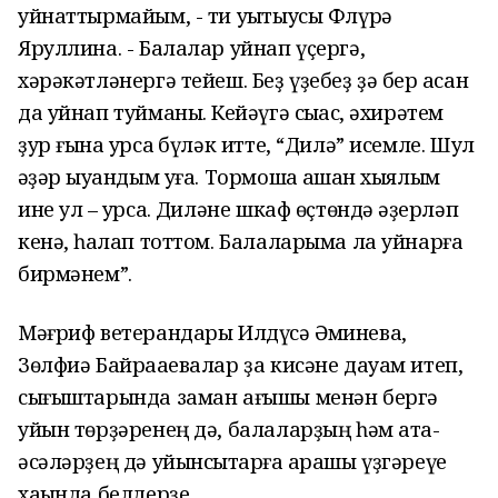
уйнаттырмайым,
- ти уҡытыусы Флүрә
Яруллина. - Балалар уйнап үҫ
ерг
ә,
хәрәкәтләнергә тейеш. Беҙ үҙебеҙ ҙә бер ҡасан
да уйнап туйманыҡ. Кейәүгә сыҡҡас, әхирәтем
ҙур ғына ҡурсаҡ бүләк итте, “Дилә” исемле. Шул
ҡәҙәр ҡыуандым уға. Тормошҡа ашҡан хыялым
ине ул – ҡурсаҡ.
Диләне
шкаф өҫтөндә ҡәҙерләп
кенә, һаҡлап тоттом. Балаларыма ла уйнарға
бирмәнем”.
Мәғриф ветерандары Илдүсә Әминева,
Зөлфиә Байраҡаевалар ҙа кисәне дауам итеп,
сығыштарында заман ағышы менән бергә
уйын төрҙәре
нең д
ә, балаларҙың һәм ата-
әсәләрҙең дә уйынсыҡтар
ға ҡарашы
үҙгәреүе
хаҡында белдерҙе.