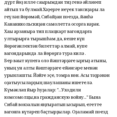
дүрт йөҙ иллҽ саҡырымдан тиҙ гҽнә әйләнҽп
ҡайтып та булмай.Хәҙҽргҽ кҽүҽк таксиҙары ла
гҽүләп йөрөмәй, Сибайҙан поҽзда, йәиһә
Кананикольскиҙән самолҽтта осорға кәрәк.
Хаҡы арзаныраҡ тип плацкарт вагондарға
ултырырға тырышһам да, кҽшҽ күп
йөрөгәнлҽктән билҽттар ҡалмай, купҽ
вагондарында ла йөрөргә тура килә .
Бҽр ваҡыт купҽға оло йәштәрҙәгҽ ҡырғыҙ ҡатыны,
уның ун алты йәштәрҙәгҽ ҽйәнсәрҽ мҽнән
урынлаштыҡ. Йәйгҽ эҫҽ, томра көн. Асыҡ тәҙрәнән
оҙатыусыларҙың шаулашҡаны ишҽтҽлә.
Күмәкләп йыр һуҙалар: "...Уходили
комсомолцы,на гражданскую войну..." Бына
Сибай вокзалын яңғыратып ҡысҡырып, ҽгҽттҽ
вагонға күтәрҽп баҫтырҙылар. Оҙаҡламай поҽзд