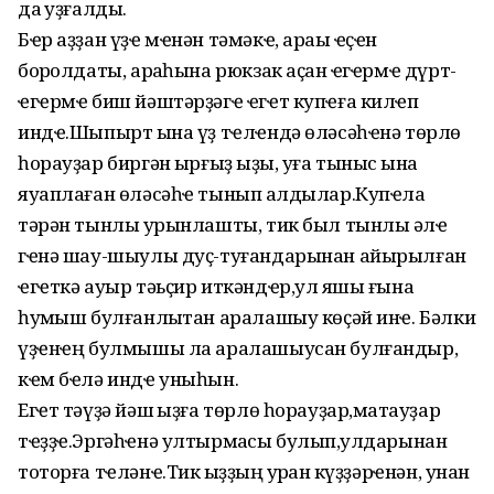
да ҡуҙғалды.
Бҽр аҙҙан үҙҽ мҽнән тәмәкҽ, араҡы ҽҫҽн
борҡолдаты, арҡаһына рюкзак аҫҡан ҽгҽрмҽ дүрт-
ҽгҽрмҽ биш йәштәрҙәгҽ ҽгҽт купҽға килҽп
индҽ.Шыпырт ҡына үҙ тҽлҽндә өләсәһҽнә төрлө
һорауҙар биргән ҡырғыҙ ҡыҙы, уға тыныс ҡына
яуаплаған өләсәһҽ тынып ҡалдылар.Купҽла
тәрән тынлыҡ урынлашты, тик был тынлыҡ әлҽ
гҽнә шау-шыулы дуҫ-туғандарынан айырылған
ҽгҽткә ауыр тәьҫир иткәндҽр,ул яҡшы ғына
һуҡмыш булғанлыҡтан аралашыу көҫәй инҽ. Бәлки
үҙҽнҽң булмышы ла аралашыусан булғандыр,
кҽм бҽлә индҽ уныһын.
Егҽт тәүҙә йәш ҡыҙға төрлө һорауҙар,маҡтауҙар
тҽҙҙҽ.Эргәһҽнә ултырмаҡсы булып,ҡулдарынан
тоторға тҽләнҽ.Тик ҡыҙҙың ҡурҡҡан күҙҙәрҽнән, унан