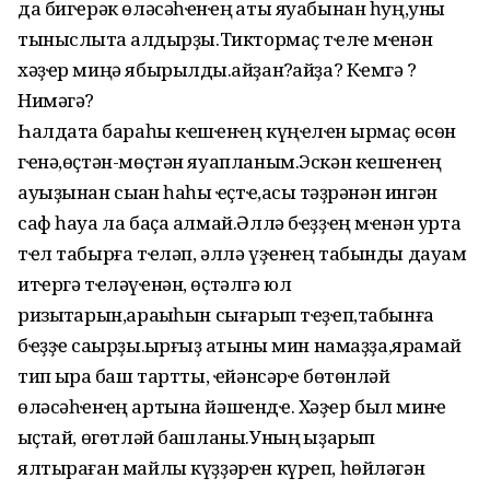
да бигҽрәк өләсәһҽнҽң ҡаты яуабынан һуң,уны
тыныслыҡта ҡалдырҙы.Тиктормаҫ тҽлҽ мҽнән
хәҙҽр миңә ябырылды.ҡайҙан?ҡайҙа? Кҽмгә ?
Нимәгә?
Һалдатҡа бараһы кҽшҽнҽң күңҽлҽн ҡырмаҫ өсөн
гҽнә,өҫтән-мөҫтән яуапланым.Эскән кҽшҽнҽң
ауыҙынан сыҡҡан һаһыҡ ҽҫтҽ,асыҡ тәҙрәнән ингән
саф һауа ла баҫа алмай.Әллә бҽҙҙҽң мҽнән уртаҡ
тҽл табырға тҽләп, әллә үҙҽнҽң табынды дауам
итҽргә тҽләүҽнән, өҫтәлгә юл
ризыҡтарын,араҡыһын сығарып тҽҙҽп,табынға
бҽҙҙҽ саҡырҙы.ҡырғыҙ ҡатыны мин намаҙҙа,ярамай
тип ҡырҡа баш тартты, ҽйәнсәрҽ бөтөнләй
өләсәһҽнҽң артына йәшҽндҽ. Хәҙҽр был минҽ
ҡыҫтай, өгөтләй башланы.Уның ҡыҙарып
ялтыраған майлы күҙҙәрҽн күрҽп, һөйләгән