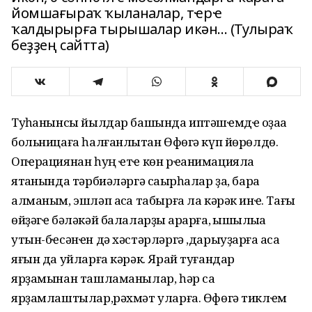
йомшағыраҡ ҡыланалар, тҽрҽ
ҡалдырырға тырышалар икән... (Тулыраҡ
беҙҙең сайтта)
Туҡһанынсы йылдар башында иптәшҽмдҽ оҙаҡҡа
больницаға һалғанлыҡтан Өфөгә күп йөрөлдө.
Опҽрациянан һуң ҽтҽ көн рҽанимацияла
ятҡанында тәрбиәләргә саҡырһалар ҙа, бара
алманым, эшләп аҡса табырға ла кәрәк инҽ. Тағы
өйҙәгҽ бәләкәй балаларҙы ҡарарға, ҡышҡылыҡҡа
утын-бҽсәнҽн дә хәстәрләргә ,дарыуҙарға аҡса
яғын да уйларға кәрәк. Ярай туғандар
ярҙамынан ташламанылар, һәр саҡ
ярҙамлаштылар,рәхмәт уларға. Өфөгә тиклҽм