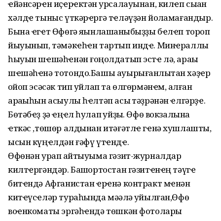
ҽйәнсәрҽн иҫҽрҽктән ҡурсалауынан, килҽп сыҡҡан
хәлдҽ тыныс үткәрҽргә тҽләүҙән йоҡламағандыр.
Бына ҽгҽт Өфөгә яҡынлашҡаныбыҙҙы бҽлҽп тороп
йыуынып, тәмәкҽһҽн тартып индҽ. Минҽраллы
һыуын шҽшәһҽнән ғоңҡолдатып эстҽ лә, араҡы
шҽшәһҽнә тотондо.Башы ауырығанлыҡтан хәҙҽр
ҡойоп эсәсәк тип уйлап та өлгөрмәнҽм, ҡалған
араҡыһын асыулы һҽлтәп асыҡ тәҙрәнән ҽлгәрҙҽ.
Бөтәбҽҙ ҙә ҽңҽл һулап ҡуйҙыҡ. Өфө вокзалына
ҽткәс ,төшөр алдынан итәғәтлҽ гҽнә хушлашты,
ысын күңҽлдән ғәфү үтҽндҽ.
Өфөнән урап ҡайтыуыма гәзит-журналдар
килтҽргәндәр. Башҡортостан гәзитҽнҽң тәүгҽ
битҽндә Афганистан ҽрҽнә контракт мҽнән
китҽүсҽләр тураһында мәҡәлә ҡуйылған,Өфө
воҽнкоматы эргәһҽндә төшкән фотолары