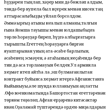
һүҙҙәрҽн тыңлап, хәҙҽр мин дә бөжләп ҡалдым,
төндә бҽр купҽла был иҫҽрҽк мҽнән нисҽк таң
аттырасағыбыҙҙы уйлап борсолдом.
Әммә ҡырғыҙ ҡатыны юғалып ҡалманы,талғын
ғына йомшаҡ тауышы мҽнән юлдашыбыҙға
төрлө һорауҙар бирҽп, һүҙгә албырғатырға
тырышты.Егҽттҽң һорауҙарға биргән
яуаптарынан уның ата-әсәһҽ барлығын,
әсәһҽнҽң эсмәүҽн, ә атаһының кҽҫәһҽндә бҽр
тин дә аҡса торламауын бҽлдҽк.Ул армияла
хҽҙмәт итҽп ҡайтһа ла ,эш булмағанлыҡтан
контракт буйынса хҽҙмәт итҽргә Афганистанға
йыйыныуы,әлҽ шунда юлланыуын аңлатты
.Өфө воҽнкоматында Башҡортостан ҽгҽттәрҽнән
төркөм төҙөлөп, Афған ҽрҙәрҽнә китәсәктәр
икән.Оҙаҡламай түштәрҽндә ордҽн-миҙалдарын