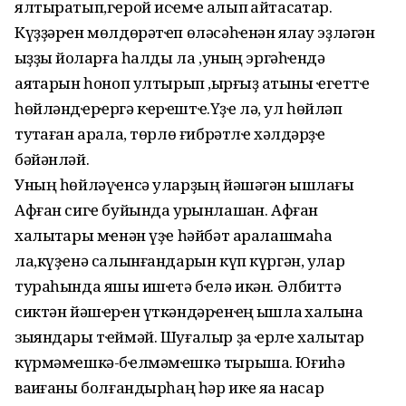
ялтыратып,гҽрой исҽмҽ алып ҡайтасаҡтар.
Күҙҙәрҽн мөлдөрәтҽп өләсәһҽнән яҡлау эҙләгән
ҡыҙҙы йоҡларға һалды ла ,уның эргәһҽндә
аяҡтарын һоноп ултырып ,ҡырғыҙ ҡатыны ҽгҽттҽ
һөйләндҽрҽргә кҽрҽштҽ.Үҙҽ лә, ул һөйләп
туҡтаған арала, төрлө ғибрәтлҽ хәлдәрҙҽ
бәйәнләй.
Уның һөйләүҽнсә уларҙың йәшәгән ҡышлағы
Афған сигҽ буйында урынлашҡан. Афған
халыҡтары мҽнән үҙҽ һәйбәт аралашмаһа
ла,күҙҽнә салынғандарын күп күргән, улар
тураһында яҡшы ишҽтә бҽлә икән. Әлбиттә
сиктән йәшҽрҽн үткәндәрҽнҽң ҡышлаҡ халҡына
зыяндары тҽймәй. Шуғалыр ҙа ҽрлҽ халыҡтар
күрмәмҽшкә-бҽлмәмҽшкә тырыша. Юғиһә
ваҡиғаны болғандырһаң һәр икҽ яҡҡа насар