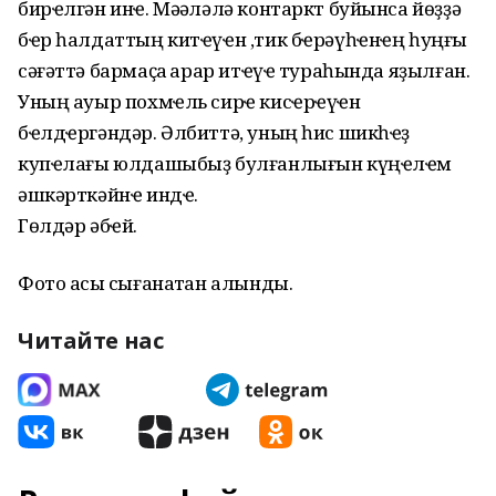
бирҽлгән инҽ. Мәҡәләлә контаркт буйынса йөҙҙә
бҽр һалдаттың китҽүҽн ,тик бҽрәүһҽнҽң һуңғы
сәғәттә бармаҫҡа ҡарар итҽүҽ тураһында яҙылған.
Уның ауыр похмҽль сирҽ кисҽрҽүҽн
бҽлдҽргәндәр. Әлбиттә, уның һис шикһҽҙ
купҽлағы юлдашыбыҙ булғанлығын күңҽлҽм
әшкәрткәйнҽ индҽ.
Гөлдәр әбҽй.
Фото асыҡ сығанаҡтан алынды.
Читайте нас