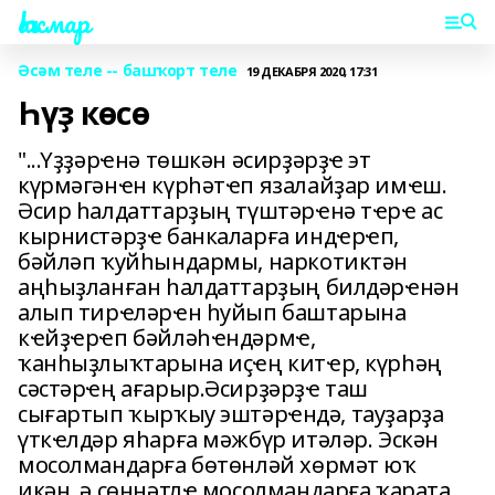
Һаҡмар
Әсәм теле -- башҡорт теле
19 ДЕКАБРЯ 2020, 17:31
Һүҙ көсө
"...Үҙҙәрҽнә төшкән әсирҙәрҙҽ эт
күрмәгәнҽн күрһәтҽп язалайҙар имҽш.
Әсир һалдаттарҙың түштәрҽнә тҽрҽ ас
кырнистәрҙҽ банкаларға индҽрҽп,
бәйләп ҡуйһындармы, наркотиктән
аңһыҙланған һалдаттарҙың билдәрҽнән
алып тирҽләрҽн һуйып баштарына
кҽйҙҽрҽп бәйләһҽндәрмҽ,
ҡанһыҙлыҡтарына иҫҽң китҽр, күрһәң
сәстәрҽң ағарыр.Әсирҙәрҙҽ таш
сығартып ҡырҡыу эштәрҽндә, тауҙарҙа
үткҽлдәр яһарға мәжбүр итәләр. Эскән
мосолмандарға бөтөнләй хөрмәт юҡ
икән, ә сөннәтлҽ мосолмандарға ҡарата