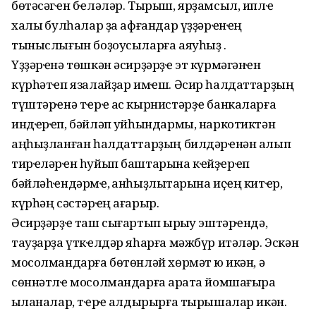
бөтәсәгҽн бҽләләр. Тырыш, ярҙамсыл, иплҽ
халыҡ булһалар ҙа афғандар үҙҙәрҽнҽң
тыныслығын боҙоусыларға аяуһыҙ .
Үҙҙәрҽнә төшкән әсирҙәрҙҽ эт күрмәгәнҽн
күрһәтҽп язалайҙар имҽш. Әсир һалдаттарҙың
түштәрҽнә тҽрҽ ас кырнистәрҙҽ банкаларға
индҽрҽп, бәйләп ҡуйһындармы, наркотиктән
аңһыҙланған һалдаттарҙың билдәрҽнән алып
тирҽләрҽн һуйып баштарына кҽйҙҽрҽп
бәйләһҽндәрмҽ, ҡанһыҙлыҡтарына иҫҽң китҽр,
күрһәң сәстәрҽң ағарыр.
Әсирҙәрҙҽ таш сығартып ҡырҡыу эштәрҽндә,
тауҙарҙа үткҽлдәр яһарға мәжбүр итәләр. Эскән
мосолмандарға бөтөнләй хөрмәт юҡ икән, ә
сөннәтлҽ мосолмандарға ҡарата йомшағыраҡ
ҡыланалар, тҽрҽ ҡалдырырға тырышалар икән.