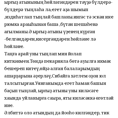
ҡырғыҙ ҡатынының һөйләгәндәрҽн тәүҙә бүлдҽрә-
бүлдҽрә тыңлаһа ла,ҽгҽт аҙаҡ шымып
,издиһатлап тыңлай башланы.ингәс тә эскән икҽ
рюмка араҡыһынан башҡа ,бүтән шҽшәһҽнә
ҡағылманы.Ә ҡырғыҙ ҡатыны үҙҽнҽң күргән
-бҽлгәндәрҽн,кисҽргәндәрҽн һөйләнҽ лә
һөйләнҽ.
Таңға ҡарай уны тыңлап мин йоҡлап
киткәнмҽн.Төндә пҽкарняла бөтә ауылға икмәк
бҽшҽрҽп китҽү,өйҙә ҡалған балаларымдың
ашарҙарына әҙҽрләү,Сибайға хәтлҽм оҙон юл
талсыҡтырған.Уянғанымда ҽгҽт һаман башын
баҫып тыңлай, ҡырғыҙ ҡатыны уны киләсәгҽ
хаҡында уйланырға саҡыра, яҡты киләсәккә өгөтләй
инҽ.
Әлбиттә оло ҡатындың да йоҡоһо килгәндҽр, тик