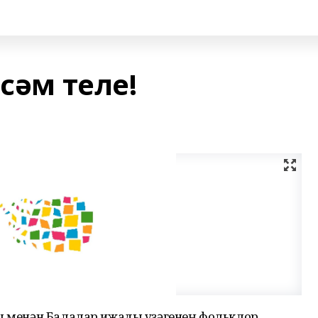
сәм теле!
йы менән Балалар ижады үҙәгенең фольклор