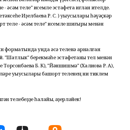
 - әсәм теле" исемле эстафета иғлан ителде.
тәксеһе Иҙелбаева Р. С. ) уҡыусылары һәүәҫкәр
рт теле - әсәм теле" исемле шиғыры менән
йн форматында унда әсә теленә арналған
й. "Шатлык" берекмәһе эстафетаны тел менән
 Торсонбаева Б. К), "Йәншишмә" (Халиҡова Р. А),
мәләре уҡыусылары башҡорт теленең ни тиклем
н телебеҙҙе һаҡлайыҡ, ҡәҙерләйек!