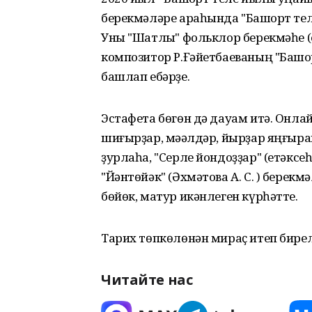
берекмәләре араһында "Башҡорт теле
Уны "Шатлыҡ" фольклор берекмәһе (е
композитор Р.Ғәйетбаеваның "Башҡо
башлап ебәрҙе.
Эстафета бөгөн дә дауам итә. Онла
шиғырҙар, мәҡәлдәр, йырҙар яңғыра
ҙурлаһа, "Серле йондоҙҙар" (етәксеһе
"Йәнтөйәк" (Әхмәтова А. С. ) берек
бөйөк, матур икәнлеген күрһәтте.
Тарих төпкөлөнән мираҫ итеп бирелгә
Читайте нас