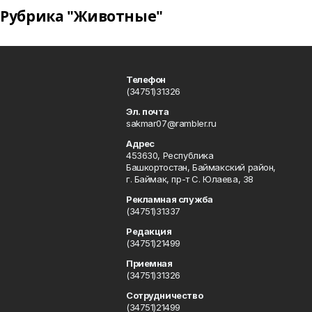
Рубрика "Животные"
Телефон
(34751)31326
Эл. почта
sakmar07@rambler.ru
Адрес
453630, Республика
Башкортостан, Баймакский район,
г. Баймак, пр-т С. Юлаева, 38
Рекламная служба
(34751)31337
Редакция
(34751)21499
Приемная
(34751)31326
Сотрудничество
(34751)21499