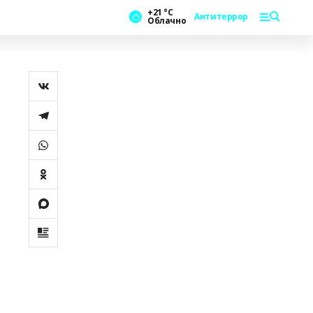
+21 °С
Антитеррор
Облачно