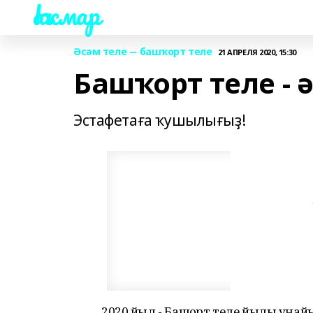
Һаҡмар
Әсәм теле -- башҡорт теле
21 АПРЕЛЯ 2020, 15:30
Башҡорт теле - ә
Эстафетаға ҡушылығыҙ!
2020 йыл - Башҡорт теле йылы уңа