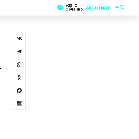
+28 °С
Антитеррор
Облачно
.