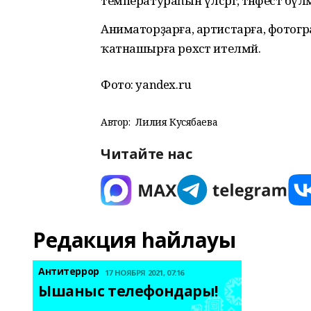
температураһын үлсәргә,
тәнәфестә бү
Аниматорҙарға, артистарға, фотогр
ҡатнашырға рөхсәт ителмәй.
Фото: yandex.ru
Автор:
Лилия Кусябаева
Читайте нас
Редакция һайлауы
Антитеррор
17 НОЯБРЯ 2021, 07:16
Ышаныс телефондары! 