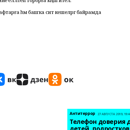
лмәне елләтеп торорға
кәңәш
ителә
.
афтарға һәм башҡа сит кешеләргә байрамда
Антитеррор
27 АВГУСТА 2019, 19:4
Телефон доверия д
детей, подростков,