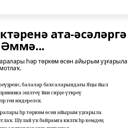
ктәренә ата-әсәләргә
Әммә...
аралары һәр төркөм өсөн айырым уҙғарыла
мотлаҡ.
еүҙәренсә, балалар баҡсаларындағы Яңы йыл
рививка эшләтеү йәки сирҙе үткәреү
 генә индереләсәк.
ралары һәр төркөм өсөн айырым уҙғарыла.
отлаҡ.
Шулай уҡ байрамға килгән
һәр кемдең