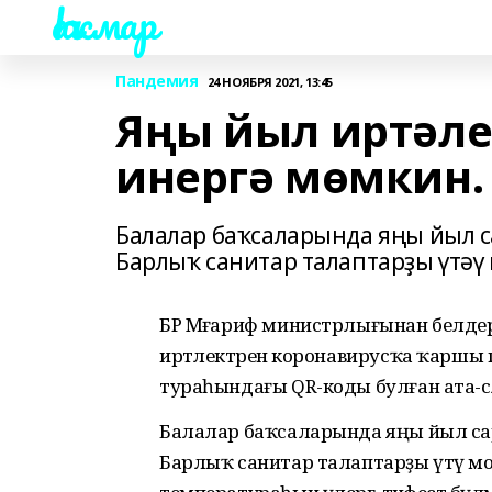
Һаҡмар
Пандемия
24 НОЯБРЯ 2021, 13:45
Яңы йыл иртәле
инергә мөмкин. 
Балалар баҡсаларында яңы йыл с
Барлыҡ санитар талаптарҙы үтәү 
БР Мәғариф министрлығынан белдер
иртәлектәренә коронавирусҡа ҡаршы п
тураһындағы QR-коды булған ата-әсәләр
Балалар баҡсаларында
яңы йыл са
Барлыҡ с
анитар талаптарҙы үтәү м